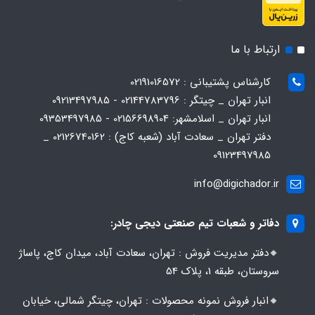
ارتباط با ما
کارشناس پشتیبانی : 02191016572
انبار تهران _ چیتگر : 02144783796 - 09213497985
انبار تهران _ اسلامشهر: 02156698904 - 09353497985
دفتر تهران _ سعادت آباد (شعبه کاج) : 02126740162 _
09123497985
info@digichador.ir
دفاتر و شعبات تیم صنعتی دیجی چادر:
🔸️​​دفتر مدیریت فروش : تهران، سعادت آباد، میدان کاج، پاساژ
سروستان، طبقه 1، پلاک 54
🔸️​​انبار فروش نمونه محصولات : تهران، چیتگر شمالی، خیابان