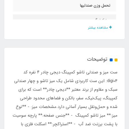
تحمل وزن صندلیها
۱۰۰ کیلوگرم
مشاهده بیشتر
نوع میز
استراکچر سومیت با اسکلت گالوانیزه
توضیحات
تحمل وزن میز
ست میز و صندلی تاشو کمپینگ دیجی چادر ۴ نفره کد
۳۰ کیلو گرم
digi04: این ست کاربردی شامل یک میز تاشو و چهار صندلی
سبک و مقاوم از برند معتبر **دیجی چادر** است که برای
وزن میز
کمپینگ، پیک‌نیک، سفر، بالکن و فضاهای محدود طراحی
شده و حمل‌ونقل بسیار آسانی دارد.مشخصات میز: - **نوع
۲۳۰۰ گرم
میز:** میز تاشو کمپینگ - **جنس صفحه:** پارچه سومیت
با پشت برزنت ضد آب - **استراکچر:** اسکلت فلزی با
وزن هر صندلی