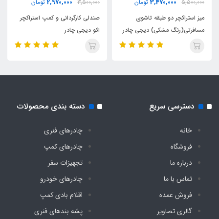
2,970,000
3,470,000
5,500,000
تومان
3,500,000
تومان
میز استراکچر دو طبقه تاشوی
صندلی کارگردانی و کمپ استراکچر
مسافرتی(رنگ مشکی) دیجی چادر
اکو دیجی چادر
دسترسی سریع
دسته بندی محصولات
خانه
چادرهای فنری
فروشگاه
چادرهای کمپ
درباره ما
تجهیزات سفر
تماس با ما
چادرهای خودرو
فروش عمده
اقلام بادی کمپ
گالری تصاویر
پشه‌ بندهای فنری