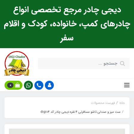
دیجی چادر مرجع تخصصی انواع
چادرهای کمپ، خانواده، کودک و اقلام
سفر
0
خانه
فهرست محصولات
ست میز و صندلی تاشو مسافرتی ۴ نفره دیجی چادر کد digi0۴