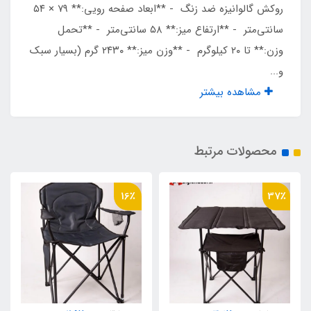
روکش گالوانیزه ضد زنگ - **ابعاد صفحه رویی:** ۷۹ × ۵۴
۲۹۰۰ گرم
سانتی‌متر - **ارتفاع میز:** ۵۸ سانتی‌متر - **تحمل
وزن:** تا ۲۰ کیلوگرم - **وزن میز:** ۲۴۳۰ گرم (بسیار سبک
جمع وزن کلی مجموعه
و...
مشاهده بیشتر
۱۴ کیلو
محصولات مرتبط
16٪
37٪