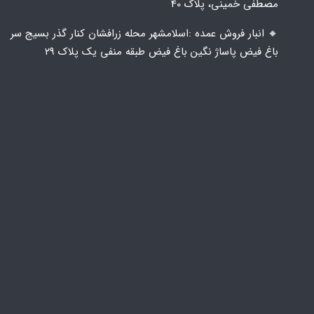
مصطفی خمینی، پلاک 40
🔸️ انبار فروش عمده :اسلامشهر محله زرافشان کنار گذر بسیج سر
باغ فیض پاساژ نگین باغ فیض طبقه منفی یک پلاک ۲۹