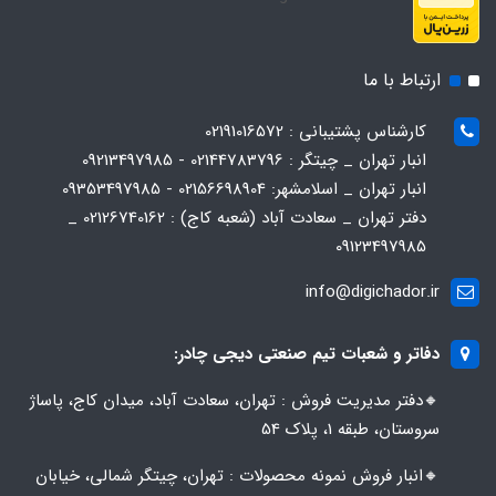
ارتباط با ما
کارشناس پشتیبانی : 02191016572
انبار تهران _ چیتگر : 02144783796 - 09213497985
انبار تهران _ اسلامشهر: 02156698904 - 09353497985
دفتر تهران _ سعادت آباد (شعبه کاج) : 02126740162 _
09123497985
info@digichador.ir
دفاتر و شعبات تیم صنعتی دیجی چادر:
🔸️​​دفتر مدیریت فروش : تهران، سعادت آباد، میدان کاج، پاساژ
سروستان، طبقه 1، پلاک 54
🔸️​​انبار فروش نمونه محصولات : تهران، چیتگر شمالی، خیابان