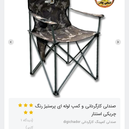
صندلی کارگردانی و کمپ لوله ای پرستیژ رنگ
چریکی استتار
(دیدگاه 1
صندلی کمپینگ کارگردانی digichador
کاربر)