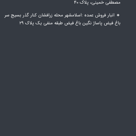
مصطفی خمینی، پلاک 40
🔸️ انبار فروش عمده :اسلامشهر محله زرافشان کنار گذر بسیج سر
باغ فیض پاساژ نگین باغ فیض طبقه منفی یک پلاک ۲۹