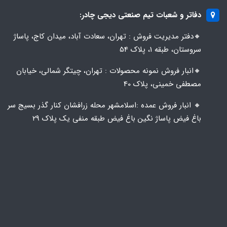
دفاتر و شعبات تیم صنعتی دیجی چادر:
🔸️​​دفتر مدیریت فروش : تهران، سعادت آباد، میدان کاج، پاساژ
سروستان، طبقه 1، پلاک 54
🔸️​​انبار فروش نمونه محصولات : تهران، چیتگر شمالی، خیابان
مصطفی خمینی، پلاک 40
🔸️ انبار فروش عمده :اسلامشهر محله زرافشان کنار گذر بسیج سر
باغ فیض پاساژ نگین باغ فیض طبقه منفی یک پلاک ۲۹