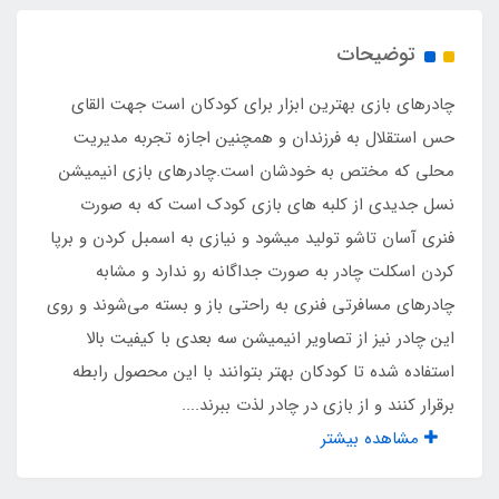
پلی استر پشت نقره ضد آب
توضیحات
جنس کف
چادرهای بازی بهترین ابزار برای کودکان است جهت القای
پلی استر پشت نقره ضد آب
حس استقلال به فرزندان و همچنین اجازه تجربه مدیریت
محلی که مختص به خودشان است.چادرهای بازی انیمیشن
مناسب تا سن
نسل جدیدی از کلبه های بازی کودک است که به صورت
فنری آسان تاشو تولید میشود و نیازی به اسمبل کردن و برپا
5 سال
کردن اسکلت چادر به صورت جداگانه رو ندارد و مشابه
چادرهای مسافرتی فنری به راحتی باز و بسته می‌شوند و روی
قفل چنگالی درب
این چادر نیز از تصاویر انیمیشن سه بعدی با کیفیت بالا
دارد
استفاده شده تا کودکان بهتر بتوانند با این محصول رابطه
برقرار کنند و از بازی در چادر لذت ببرند....
قفل چنگالی پنجره
مشاهده بیشتر
دارد