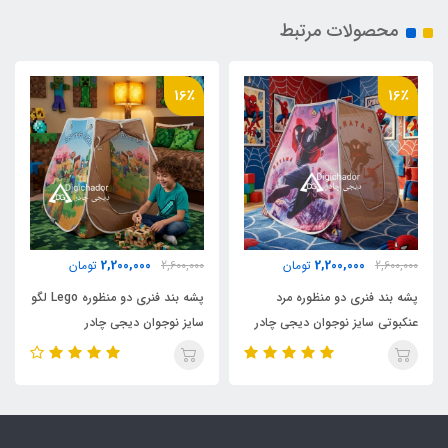
محصولات مرتبط
نوار محافظ ابریشم روی فنر
دارد
16٪
16٪
نوع اسکلت
فنری روکشدار آسان تاشو
اقلام همراه
2,200,000
2,200,000
2,600,000
تومان
2,600,000
تومان
کیف حمل مخصوص
پشه بند فنری دو منظوره مرد
پشه بند فنری دو منظوره Lego لگو
عنکبوتی سایز نوجوان دیجی چادر
سایز نوجوان دیجی چادر