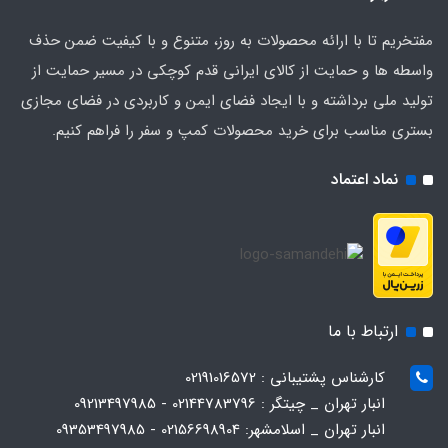
مفتخریم تا با ارائه محصولات به روز، متنوع و با کیفیت ضمن حذف
واسطه ها و حمایت از کالای ایرانی قدم کوچکی در مسیر حمایت از
تولید ملی برداشته و با ایجاد فضای ایمن و کاربردی در فضای مجازی
بستری مناسب برای خرید محصولات کمپ و سفر را فراهم کنیم.
نماد اعتماد
ارتباط با ما
کارشناس پشتیبانی : 02191016572
انبار تهران _ چیتگر : 02144783796 - 09213497985
انبار تهران _ اسلامشهر: 02156698904 - 09353497985