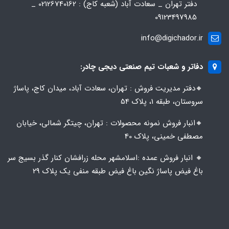
دفتر تهران _ سعادت آباد (شعبه کاج) : 02126740162 _
09123497985
info@digichador.ir
دفاتر و شعبات تیم صنعتی دیجی چادر:
🔸️​​دفتر مدیریت فروش : تهران، سعادت آباد، میدان کاج، پاساژ
سروستان، طبقه 1، پلاک 54
🔸️​​انبار فروش نمونه محصولات : تهران، چیتگر شمالی، خیابان
مصطفی خمینی، پلاک 40
🔸️ انبار فروش عمده :اسلامشهر محله زرافشان کنار گذر بسیج سر
باغ فیض پاساژ نگین باغ فیض طبقه منفی یک پلاک ۲۹