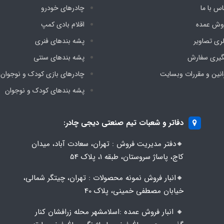
اس با ما
چادرهای خودرو
وش عمده
اقلام بادی کمپ
لری تصاویر
پشه‌ بندهای فنری
گیری سفارش
پشه‌ بندهای سنتی
انین و مقررات وبسایت
چادرهای بازی کودک و نوجوان
پشه‌ بندهای کودک و نوجوان
دفاتر و شعبات تیم صنعتی دیجی چادر:
🔸️​​دفتر مدیریت فروش : تهران، سعادت آباد، میدان
کاج، پاساژ سروستان، طبقه 1، پلاک 54
🔸️​​انبار فروش نمونه محصولات : تهران، چیتگر شمالی،
خیابان مصطفی خمینی، پلاک 40
🔸️ انبار فروش عمده :اسلامشهر محله زرافشان کنار