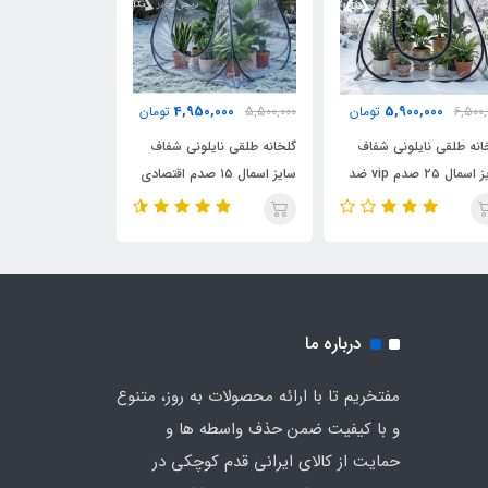
0,000
4,950,000
5,900,000
6,500,
تومان
5,500,000
تومان
2,350,000
انه طلقی نایلونی شفاف
گلخانه طلقی نایلونی شفاف
چادر بازی کمپی 
سایز اسمال ۲۵ صدم vip ضد
سایز اسمال ۱۵ صدم اقتصادی
چادری فنری بدون کف
ضد آب چادری فنری بدون
وارداتی (اصلی)
ی چادر
کف دیجی چادر
درباره ما
مفتخریم تا با ارائه محصولات به روز، متنوع
و با کیفیت ضمن حذف واسطه ها و
حمایت از کالای ایرانی قدم کوچکی در