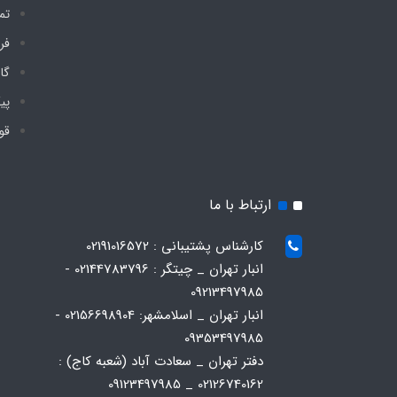
تم
فر
گا
پی
قو
ارتباط با ما
کارشناس پشتیبانی : 02191016572
انبار تهران _ چیتگر : 02144783796 -
09213497985
انبار تهران _ اسلامشهر: 02156698904 -
09353497985
دفتر تهران _ سعادت آباد (شعبه کاج) :
02126740162 _ 09123497985