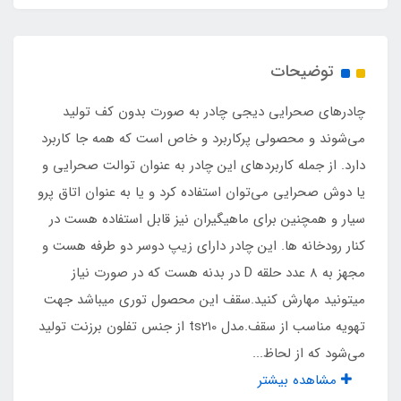
پوشیده با پارچه دوخت از رو
توضیحات
پنجره مجهز به توری پشه‌ بند
چادرهای صحرایی دیجی چادر به صورت بدون کف تولید
دارد
می‌شوند و محصولی پرکاربرد و خاص است که همه جا کاربرد
دارد. از جمله کاربردهای این چادر به عنوان توالت صحرایی و
نوع زیپ
یا دوش صحرایی می‌توان استفاده کرد و یا به عنوان اتاق پرو
سیار و همچنین برای ماهیگیران نیز قابل استفاده هست در
شماره 10 با سرزیپ دو سر
کنار رودخانه ها. این چادر دارای زیپ دوسر دو طرفه هست و
مجهز به 8 عدد حلقه D در بدنه هست که در صورت نیاز
ارتفاع
میتونید مهارش کنید.سقف این محصول توری میباشد جهت
210 سانت (با تلرانس دوخت 10 سانت)
تهویه مناسب از سقف.مدل ts210 از جنس تفلون برزنت تولید
می‌شود که از لحاظ...
بند آویز در سقف
مشاهده بیشتر