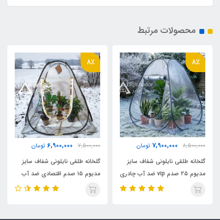
دارد
محصولات مرتبط
جیب داخلی
دارد
8٪
8٪
حلقه D
دارد
کیف حمل
6,900,000
7,900,000
8,500,000
تومان
7,500,000
تومان
دارد
گلخانه طلقی نایلونی شفاف سایز
گلخانه طلقی نایلونی شفاف سایز
مدیوم ۲۵ صدم vip ضد آب چادری
مدیوم ۱۵ صدم اقتصادی ضد آب
رنگ پارچه
فنری بدون کف دیجی چادر
چادری فنری بدون کف دیجی چادر
با توجه به موجودی انبار