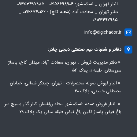
انبار تهران _ اسلامشهر: 02156698904 - 09353497985
دفتر تهران _ سعادت آباد (شعبه کاج) : 02126740162 _
09123497985
info@digichador.ir
دفاتر و شعبات تیم صنعتی دیجی چادر:
🔸️​​دفتر مدیریت فروش : تهران، سعادت آباد، میدان کاج، پاساژ
سروستان، طبقه 1، پلاک 54
🔸️​​انبار فروش نمونه محصولات : تهران، چیتگر شمالی، خیابان
مصطفی خمینی، پلاک 40
🔸️ انبار فروش عمده :اسلامشهر محله زرافشان کنار گذر بسیج سر
باغ فیض پاساژ نگین باغ فیض طبقه منفی یک پلاک ۲۹