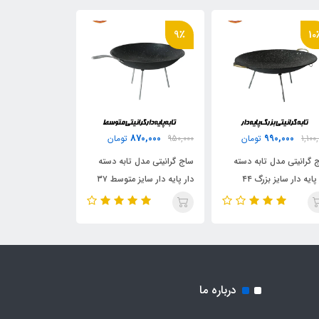
20٪
9٪
10
00,000
870,000
990,000
1,100
تومان
950,000
تومان
1,500,000
 گرانیتی مدل تابه دسته
ساج گرانیتی مدل تابه دسته
صندلی تاشو توا
دار پایه دار سایز بزرگ ۴۴
دار پایه دار سایز متوسط ۳۷
ت دیجی چادر
سانت دیجی چادر
سانت
درباره ما