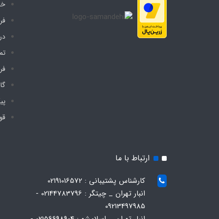
خا
فر
درب
تم
فر
گا
پی
قو
ارتباط با ما
کارشناس پشتیبانی : 02191016572
انبار تهران _ چیتگر : 02144783796 -
09213497985
انبار تهران _ اسلامشهر: 02156698904 -