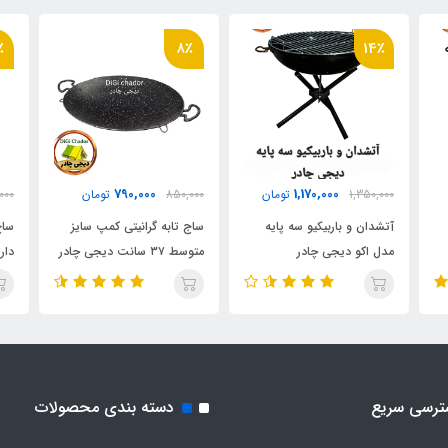
٪
8٪
14٪
790,000
1,170,000
1,350,000
تومان
850,000
تومان
,000
آتشدان و باربیکیو سه پایه
ساج تابه گرانیتی کمپ سایز
ساج
مدل اکو دیجی چادر
متوسط ۳۷ سانت دیجی چادر
سان
ترسی سریع
دسته بندی محصولات