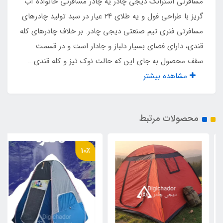
مسافرتی استرانگ دیجی چادر یه چادر مسافرتی خانواده آب
گریز با طراحی فول و یه طلای ۲۴ عیار در سبد تولید چادرهای
شماره 10 دنده درشت
مسافرتی فنری تیم صنعتی دیجی چادر. بر خلاف چادرهای کله
تعداد پنجره بزرگ
قندی، دارای فضای بسیار دلباز و جادار است و در قسمت
سقف محصول به جای این که حالت نوک تیز و کله قندی...
2 عدد طرح اسپانیایی
مشاهده بیشتر
تعداد درب ورودی
محصولات مرتبط
1 عدد
تعداد پنجره کوچک هواکش
10٪
1 عدد
مناسب برای نشستن
8 نفر