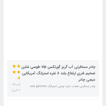
چادر مسافرتی آب گریز گورتکس vip طوسی شاین
ضخیم فنری ارتفاع بلند 8 نفره استرانگ آمریکایی
دیجی چادر
(دیدگاه
چادر مسافرتی هشت نفره توسی استرانگ usa goretex
2 کاربر)