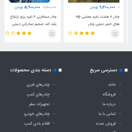
5,900,000
9,300,000
0
تومان
6,500,000
تومان
مناسب برای خواب
چادر ۸ هشت نفره عصایی vip
چادر مسافرتی ۶ نفره برنو ارتفاع
هلال احمر دیجی چادر
بلند کف ضخیم صادراتی دیجی
4 نفر
چادر
اقلام همراه
کیف حمل مخصوص
دسترسی سریع
دسته بندی محصولات
وزن
خانه
چادرهای فنری
حدود ۱۰ کیلو
فروشگاه
چادرهای کمپ
درباره ما
تجهیزات سفر
تماس با ما
چادرهای خودرو
فروش عمده
اقلام بادی کمپ