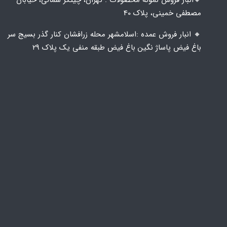
🔸️​​انبار فروش نمونه محصولات : تهران، چیتگر شمالی، خیابان
مصطفی خمینی، پلاک 40
🔸️ انبار فروش عمده :اسلامشهر محله زرافشان کنار گذر بسیج سر
باغ فیض پاساژ نگین باغ فیض طبقه منفی یک پلاک ۲۹