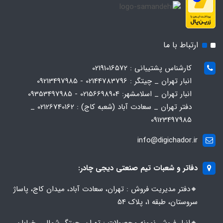
ارتباط با ما
کارشناس پشتیبانی : 02191016572
انبار تهران _ چیتگر : 02144783796 - 09213497985
انبار تهران _ اسلامشهر: 02156698904 - 09353497985
دفتر تهران _ سعادت آباد (شعبه کاج) : 02126740162 _
09123497985
info@digichador.ir
دفاتر و شعبات تیم صنعتی دیجی چادر:
🔸️​​دفتر مدیریت فروش : تهران، سعادت آباد، میدان کاج، پاساژ
سروستان، طبقه 1، پلاک 54