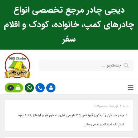
دیجی چادر مرجع تخصصی انواع
چادرهای کمپ، خانواده، کودک و اقلام
سفر
0
خانه
فهرست محصولات
چادر مسافرتی آب گریز گورتکس vip طوسی شاین ضخیم فنری ارتفاع بلند 8 نفره
استرانگ آمریکایی دیجی چادر