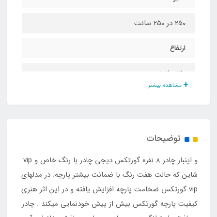
250 در 250 سانت
ارتفاع
210 سانت
مشاهده بیشتر
جنس چادر
گورتکس وارداتی ضد آب درجه یک بدون تعریق
توضیحات
نوع اسکلت
و اینبار چادر ۸ نفره گورتکس دیجی چادر با رنگ خاص و vip
فلزی فنری آسان تاشو با روکش پلاستیکی و نوار
شاین که حالت هفت رنگ با ضمانت بیشتر پارچه. در مدلهای
ابریشم
vip گورتکس ضخامت پارچه افزایش یافته و در این اثر هنری
کیفیت پارچه گورتکس بیش از پیش خودنمایی میکند . چادر
نوع زیپ