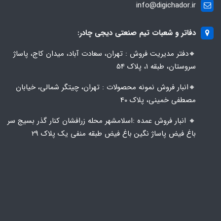
info@digichador.ir
دفاتر و شعبات تیم صنعتی دیجی چادر:
🔸️​​دفتر مدیریت فروش : تهران، سعادت آباد، میدان کاج، پاساژ
سروستان، طبقه 1، پلاک 54
🔸️​​انبار فروش نمونه محصولات : تهران، چیتگر شمالی، خیابان
مصطفی خمینی، پلاک 40
🔸️ انبار فروش عمده :اسلامشهر محله زرافشان کنار گذر بسیج سر
باغ فیض پاساژ نگین باغ فیض طبقه منفی یک پلاک ۲۹