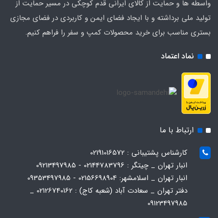
واسطه ها و حمایت از کالای ایرانی قدم کوچکی در مسیر حمایت از
تولید ملی برداشته و با ایجاد فضای ایمن و کاربردی در فضای مجازی
بستری مناسب برای خرید محصولات کمپ و سفر را فراهم کنیم.
نماد اعتماد
ارتباط با ما
کارشناس پشتیبانی : 02191016572
انبار تهران _ چیتگر : 02144783796 - 09213497985
انبار تهران _ اسلامشهر: 02156698904 - 09353497985
دفتر تهران _ سعادت آباد (شعبه کاج) : 02126740162 _
09123497985