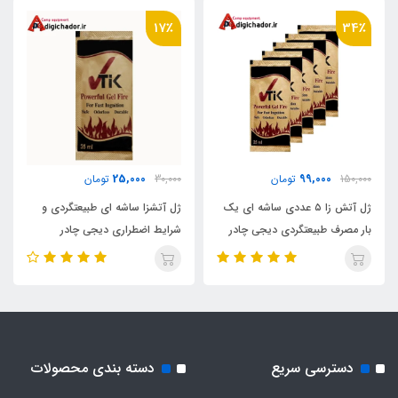
17٪
34٪
25,000
99,000
150,000
تومان
30,000
تومان
ژل آتش زا ۵ عددی ساشه ای یک
ژل آتشزا ساشه ای طبیعتگردی و
بار مصرف طبیعتگردی دیجی چادر
شرایط اضطراری دیجی چادر
دسترسی سریع
دسته بندی محصولات