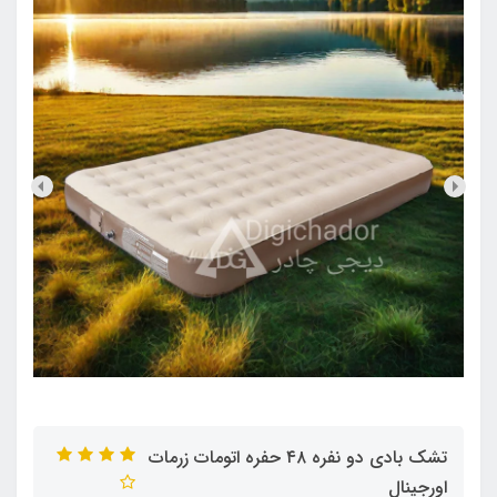
تشک بادی دو نفره ۴۸ حفره اتومات زرمات
اورجینال