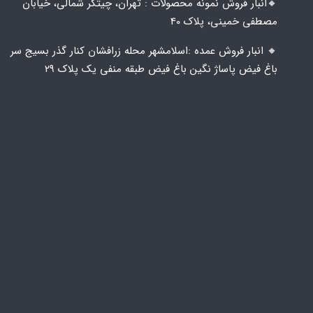
🔸️​​انبار فروش نمونه محصولات : تهران، چیتگر شمالی، خیابان
مصطفی خمینی، پلاک 40
🔸️ انبار فروش عمده :اسلامشهر محله زرافشان کنار گذر بسیج سر
باغ فیض پاساژ نگین باغ فیض طبقه منفی یک پلاک ۲۹