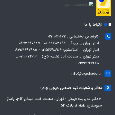
ارتباط با ما
کارشناس پشتیبانی : 02191016572
انبار تهران _ چیتگر : 02144783796 - 09213497985
انبار تهران _ اسلامشهر: 02156698904 - 09353497985
دفتر تهران _ سعادت آباد (شعبه کاج) : 02126740162 _
09123497985
info@digichador.ir
دفاتر و شعبات تیم صنعتی دیجی چادر:
🔸️​​دفتر مدیریت فروش : تهران، سعادت آباد، میدان کاج، پاساژ
سروستان، طبقه 1، پلاک 54