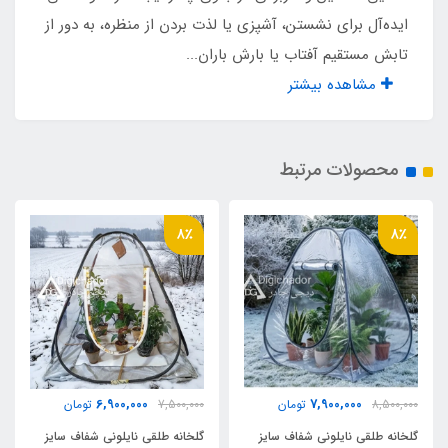
ایده‌آل برای نشستن، آشپزی یا لذت بردن از منظره، به دور از
دارد
تابش مستقیم آفتاب یا بارش باران...
مشاهده بیشتر
پنجره هواکش بخاری با پارچه نسوز
دارد
محصولات مرتبط
پنجره ساروف طلقی زمستانه دید به آسمان
8٪
8٪
دارد
حلقه های مهار فلزی
دارد
جنس کف
6,900,000
7,900,000
8,500,000
تومان
7,500,000
تومان
گلخانه طلقی نایلونی شفاف سایز
گلخانه طلقی نایلونی شفاف سایز