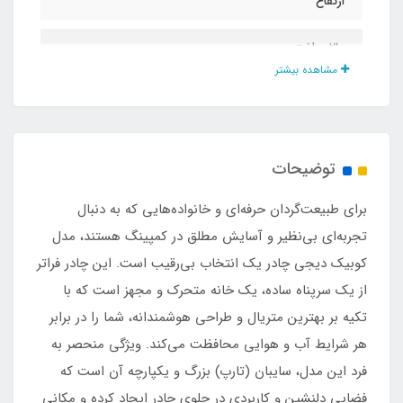
ارتفاع
۲۱۰ سانت
مشاهده بیشتر
وزن
۱۸۹۰۰ گرم
توضیحات
اقلام همراه
برای طبیعت‌گردان حرفه‌ای و خانواده‌هایی که به دنبال
کیف حمل ضخیم لمینتی+میله های تارپ +تارپ
تجربه‌ای بی‌نظیر و آسایش مطلق در کمپینگ هستند، مدل
جداگانه+ پوش دوم
کوبیک دیجی چادر یک انتخاب بی‌رقیب است. این چادر فراتر
از یک سرپناه ساده، یک خانه متحرک و مجهز است که با
جنس چادر
تکیه بر بهترین متریال و طراحی هوشمندانه، شما را در برابر
هر شرایط آب و هوایی محافظت می‌کند. ویژگی منحصر به‌
پارچه آکسفورد گریز گورتکس وارداتی
فرد این مدل، سایبان (تارپ) بزرگ و یکپارچه آن است که
پنجره بزرگ طلقی دید بیرون زمستان
فضایی دلنشین و کاربردی در جلوی چادر ایجاد کرده و مکانی