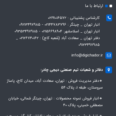
ارتباط با ما
کارشناس پشتیبانی : 02191016572
انبار تهران _ چیتگر : 02144783796 - 09213497985
انبار تهران _ اسلامشهر: 02156698904 - 09353497985
دفتر تهران _ سعادت آباد (شعبه کاج) : 02126740162 _
09123497985
info@digichador.ir
دفاتر و شعبات تیم صنعتی دیجی چادر:
🔸️​​دفتر مدیریت فروش : تهران، سعادت آباد، میدان کاج، پاساژ
سروستان، طبقه 1، پلاک 54
🔸️​​انبار فروش نمونه محصولات : تهران، چیتگر شمالی، خیابان
مصطفی خمینی، پلاک 40