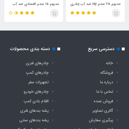
لمینت پشت نقره ضخیم وارداتی
مدیوم ۲۵ صدم vip ضد آب چادری
مدیوم ۱۵ صدم اقتصادی ضد آب
فنری بدون کف دیجی چادر
چادری فنری بدون کف دیجی چادر
قطر جمع شده کیف حمل
۹۰ سانت
گنجایش نفرات برای نشستن
دسترسی سریع
دسته بندی محصولات
۸ نفر
خانه
چادرهای فنری
فروشگاه
چادرهای کمپ
گنجایش نفرات برای خواب
درباره ما
تجهیزات سفر
۴ نفر
تماس با ما
چادرهای خودرو
فروش عمده
اقلام بادی کمپ
۳ درب بزرگ مجهز به توری پشه بند
گالری تصاویر
پشه‌ بندهای فنری
دارد
پیگیری سفارش
پشه‌ بندهای سنتی