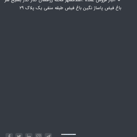
🔸️ انبار فروش عمده :اسلامشهر محله زرافشان کنار گذر بسیج سر
باغ فیض پاساژ نگین باغ فیض طبقه منفی یک پلاک ۲۹
Powered by
Embed Google Maps
&
Phase 10 rules