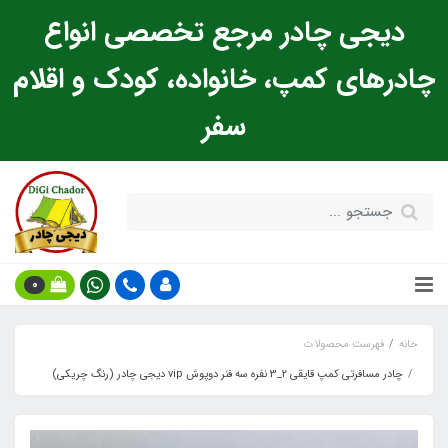
دیجی چادر مرجع تخصصی انواع
چادرهای کمپ، خانواده، کودک و اقلام
سفر
0
خانه
فهرست محصولات
چادر مسافرتی کمپ قایقی 2_3 نفره سه فنر دوپوش vip دیجی چادر (رنگ چریکی)