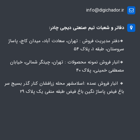
info@digichador.ir
دفاتر و شعبات تیم صنعتی دیجی چادر:
🔸️​​دفتر مدیریت فروش : تهران، سعادت آباد، میدان کاج، پاساژ
سروستان، طبقه 1، پلاک 54
🔸️​​انبار فروش نمونه محصولات : تهران، چیتگر شمالی، خیابان
مصطفی خمینی، پلاک 40
🔸️ انبار فروش عمده :اسلامشهر محله زرافشان کنار گذر بسیج سر
باغ فیض پاساژ نگین باغ فیض طبقه منفی یک پلاک ۲۹