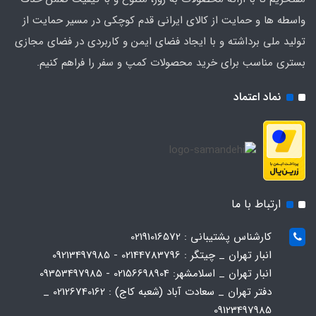
واسطه ها و حمایت از کالای ایرانی قدم کوچکی در مسیر حمایت از
تولید ملی برداشته و با ایجاد فضای ایمن و کاربردی در فضای مجازی
بستری مناسب برای خرید محصولات کمپ و سفر را فراهم کنیم.
نماد اعتماد
ارتباط با ما
کارشناس پشتیبانی : 02191016572
انبار تهران _ چیتگر : 02144783796 - 09213497985
انبار تهران _ اسلامشهر: 02156698904 - 09353497985
دفتر تهران _ سعادت آباد (شعبه کاج) : 02126740162 _
09123497985