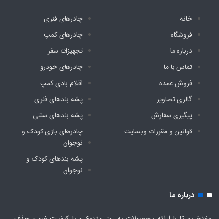
دارد
خانه
چادرهای فنری
فروشگاه
چادرهای کمپ
تعداد درب ورودی
درباره ما
تجهیزات سفر
تماس با ما
چادرهای خودرو
دو درب بزرگ مجهز به توری
فروش عمده
اقلام بادی کمپ
نوع دوخت
گالری تصاویر
پشه‌ بندهای فنری
پیگیری سفارش
پشه‌ بندهای سنتی
صنعتی گان دوزی شده
قوانین و مقررات وبسایت
چادرهای بازی کودک و
نوجوان
نوع اسکلت
پشه‌ بندهای کودک و
۳ فنره قایقی آسان تاشو با روکش پلاستیکی و نوار
نوجوان
ابریشم
درباره ما
مفتخریم تا با ارائه محصولات به روز، متنوع و با کیفیت ضمن حذف