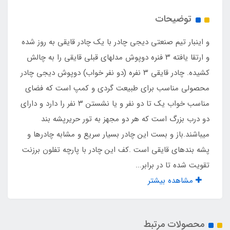
۸۰ سانت
توضیحات
درب و پنجره مجهز به تور
و اینبار تیم صنعتی دیجی چادر با یک چادر قایقی به روز شده
دارد
و ارتقا یافته ۳ فنره دوپوش مدلهای قبلی قایقی را به چالش
کشیده. چادر قایقی ۳ نفره (دو نفر خواب) دوپوش دیجی چادر
وزن چادر
محصولی مناسب برای طبیعت گردی و کمپ است که فضای
مناسب خواب یک تا دو نفر و یا نشستن ۳ نفر را دارد و دارای
3500 گرم
دو درب بزرگ است که هر دو مجهز به تور حریرپشه بند
میباشند.باز و بست این چادر بسیار سریع و مشابه چادرها و
قطر جمع شده کیف چادر
پشه بندهای قایقی است .کف این چادر با پارچه تفلون برزنت
۷۵ سانت
تقویت شده تا در برابر...
مشاهده بیشتر
مناسب برای خواب
۱ الی ۲ نفر
محصولات مرتبط