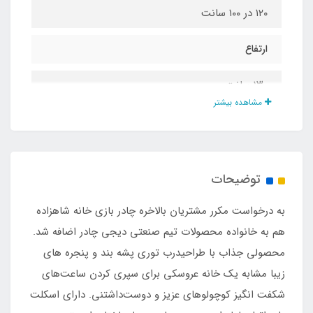
۱۲۰ در ۱۰۰ سانت
ارتفاع
۱۳۰ سانت
مشاهده بیشتر
نوع اسکلت
پلی اتیلن ضد حساسیت داربستی
توضیحات
جنس پارچه
به درخواست مکرر مشتریان بالاخره چادر بازی خانه شاهزاده
پلی استر مخصوص چادرهای بازی کودک
هم به خانواده محصولات تیم صنعتی دیجی چادر اضافه شد.
محصولی جذاب با طراحیدرب توری پشه بند و پنجره های
درب توری
زیبا مشابه یک خانه عروسکی برای سپری کردن ساعت‌های
شکفت انگیز کوچولوهای عزیز و دوست‌داشتنی. دارای اسکلت
دارد