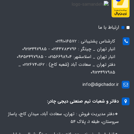
ارتباط با ما
کارشناس پشتیبانی : 02191016572
انبار تهران _ چیتگر : 02144783796 - 09213497985
انبار تهران _ اسلامشهر: 02156698904 - 09353497985
دفتر تهران _ سعادت آباد (شعبه کاج) : 02126740162 _
09123497985
info@digichador.ir
دفاتر و شعبات تیم صنعتی دیجی چادر:
🔸️​​دفتر مدیریت فروش : تهران، سعادت آباد، میدان کاج، پاساژ
سروستان، طبقه 1، پلاک 54