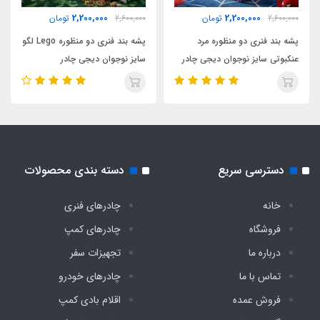
2,200,000
2,200,000
2,600,000
تومان
2,600,000
تومان
۱۴۰۰ گرم
پشه بند فنری دو منظوره مرد
پشه بند فنری دو منظوره Lego لگو
عنکبوتی سایز نوجوان دیجی چادر
سایز نوجوان دیجی چادر
ابعاد بسته بندی
مستطیل ۳۰ در ۵۰
کشور تولید کننده
دسترسی سریع
دسته بندی محصولات
چین
خانه
چادرهای فنری
درجه کارشناسی
فروشگاه
چادرهای کمپ
درباره ما
تجهیزات سفر
A plus
تماس با ما
چادرهای خودرو
فروش عمده
اقلام بادی کمپ