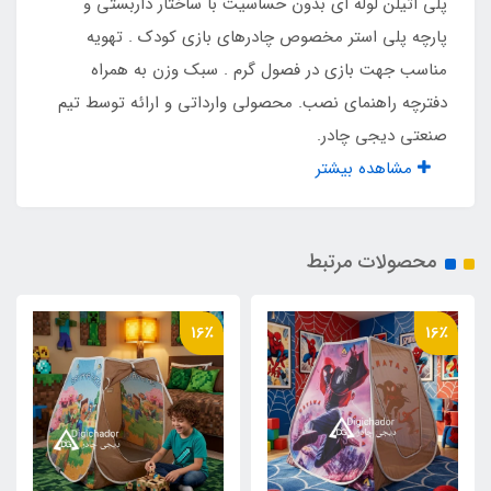
پلی اتیلن لوله ای بدون حساسیت با ساختار داربستی و
پارچه پلی استر مخصوص چادرهای بازی کودک . تهویه
مناسب برای سن
مناسب جهت بازی در فصول گرم . سبک وزن به همراه
۱ تا ۱۰ سال
دفترچه راهنمای نصب. محصولی وارداتی و ارائه توسط تیم
صنعتی دیجی چادر.
مناسب برای
مشاهده بیشتر
داخل منزل و فضای بیرون
محصولات مرتبط
پنجره واقعی
دارد
16٪
16٪
کیف حمل مخصوص
دارد
وزن