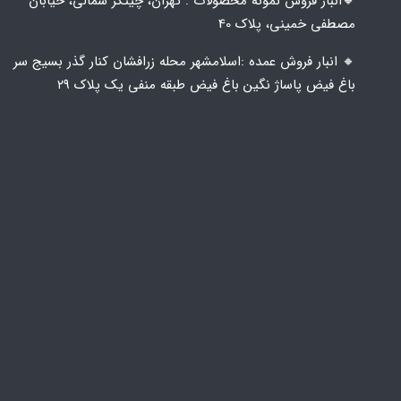
🔸️​​انبار فروش نمونه محصولات : تهران، چیتگر شمالی، خیابان
مصطفی خمینی، پلاک 40
🔸️ انبار فروش عمده :اسلامشهر محله زرافشان کنار گذر بسیج سر
باغ فیض پاساژ نگین باغ فیض طبقه منفی یک پلاک ۲۹