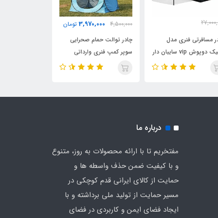
27,000,
0,000
3,970,000
4,500,000
تومان
4,500,000
25,500,
تومان
ر مسافرتی فنری مدل
چادر توالت حمام صحرایی
چادر توالت حمام
کوبیک دوپوش vip سایبان دار
سوپر کمپ فنری وارداتی
سوپر کمپ فنری و
چه کره ای هشت نفره
دیجی چادر (رنگ آبی)
دیجی چادر (رنگ 
ی چادر (رنگ سبز)
درباره ما
مفتخریم تا با ارائه محصولات به روز، متنوع
و با کیفیت ضمن حذف واسطه ها و
حمایت از کالای ایرانی قدم کوچکی در
مسیر حمایت از تولید ملی برداشته و با
ایجاد فضای ایمن و کاربردی در فضای