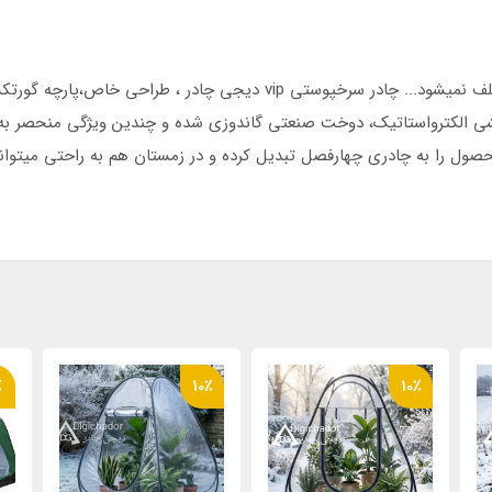
زمانی که در میان درختان سپری میشود، هرگز وقت تلف نمیشود... چادر سرخپو
ول را به چادری چهارفصل تبدیل کرده و در زمستان هم به راحتی میتوانی
ی سه پیچ گاندوزی شده
٪
10٪
10٪
ه گورتکس ضد تعریق وارداتی