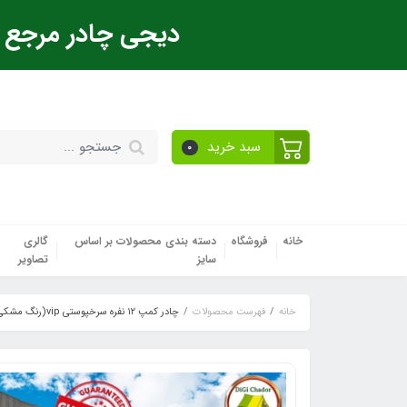
دیجی چادر مرجع ت
سبد خرید
0
خانه
فروشگاه
دسته بندی محصولات بر اساس
گالری
سایز
تصاویر
خانه
فهرست محصولات
چادر کمپ ۱۲ نفره سرخپوستی vip(رنگ مشکی) دیجی چادر