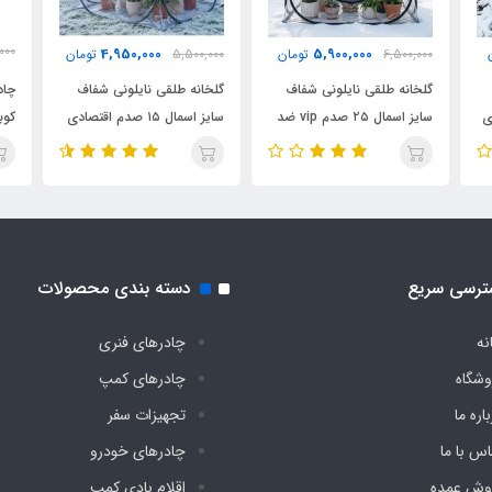
000
4,950,000
5,900,000
6,500,000
تومان
5,500,000
تومان
000
ت گردی ، آفرود و کویر در تمام فصول
گلخانه طلقی نایلونی شفاف
گلخانه طلقی نایلونی شفاف
چاد
ادی
سایز اسمال ۲۵ صدم vip ضد
سایز اسمال ۱۵ صدم اقتصادی
ار A
آب چادری فنری بدون کف
ضد آب چادری فنری بدون
پار
دیجی چادر
کف دیجی چادر
دیج
ترسی سریع
دسته بندی محصولات
نه
چادرهای فنری
وشگاه
چادرهای کمپ
اره ما
تجهیزات سفر
اس با ما
چادرهای خودرو
وش عمده
اقلام بادی کمپ