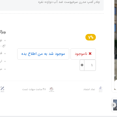
چادر کمپ مدرن سرخپوست ضد آب دوازده نفره
ویژگ
7%
نوع
تع...
ناموجود
موجود شد به من اطلاع بده
قطر 
ارتف
میخ 
نماد اعتماد
48 ساعت مهلت تست