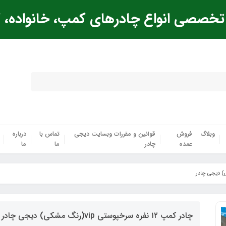
خصصی انواع چادرهای کمپ، خانواده، ک
وبلاگ
فروش
قوانین و مقررات وبسایت دیجی
تماس با
درباره
عمده
چادر
ما
ما
چادر کمپ ۱۲ نفره سرخپوستی vip(رنگ مشکی) دیجی چادر