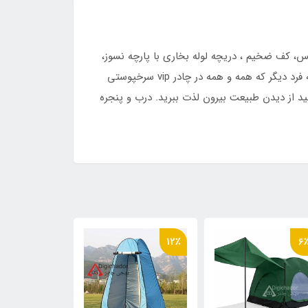
ستی vip دیجی چادر ، طراحی خاص،پارچه گورتکس، کف ضخیم ، دریچه لوله بخاری با پارچه نسوز،
کف زیپدار برای نصب بخاری،ستون قوی با رنگ چکشی الکترواستاتیک، دوخت صنعتی گاندوزی شده و چندین ویژگی منحصر به فرد دیگر که همه و همه در چادر vip سرخپوستی
د از دیدن طبیعت بیرون لذت ببرید. درب و پنجره
12٪
12٪
6