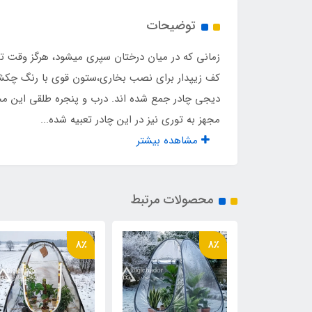
وزن
۱۵ کیلو
توضیحات
ارتفاع هر دیواره
۳ مترو ۴۰ سانت
دریچه دودکش با پارچه نسوز
دارد
دیجی چادر جمع شده اند. درب و پنجره طلقی این محص
درب و پنجره مجهز به توری
دارد
مجهز به توری نیز در این چادر تعبیه شده...
مشاهده بیشتر
پنجره مجهز به طلق زمستانی
دارد
زیپ کف جهت نصب بخاری
دارد
محصولات مرتبط
نوع دوخت
صنعت
8٪
8٪
نوع پارچه
پارچ
بند مهار
دارد