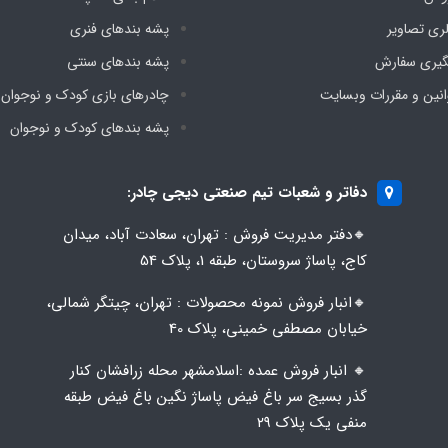
لری تصاویر
پشه‌ بندهای فنری
گیری سفارش
پشه‌ بندهای سنتی
انین و مقررات وبسایت
چادرهای بازی کودک و نوجوان
پشه‌ بندهای کودک و نوجوان
دفاتر و شعبات تیم صنعتی دیجی چادر:
🔸️​​دفتر مدیریت فروش : تهران، سعادت آباد، میدان
کاج، پاساژ سروستان، طبقه 1، پلاک 54
🔸️​​انبار فروش نمونه محصولات : تهران، چیتگر شمالی،
خیابان مصطفی خمینی، پلاک 40
🔸️ انبار فروش عمده :اسلامشهر محله زرافشان کنار
گذر بسیج سر باغ فیض پاساژ نگین باغ فیض طبقه
منفی یک پلاک ۲۹