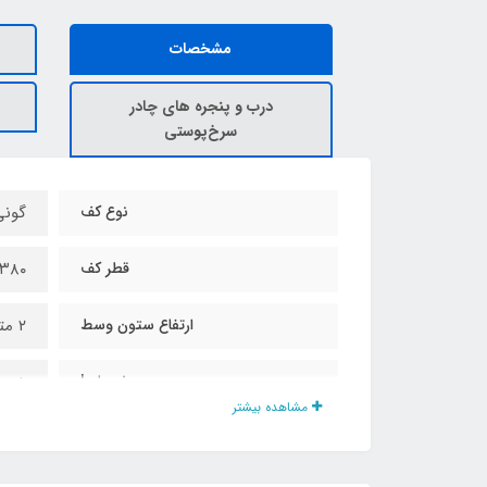
مشخصات
درب و پنجره های چادر
سرخ‌پوستی
نوع کف
گونی
قطر کف
۳۸۰ سانت
ارتفاع ستون وسط
۲ متر و ۸۵ سانت
میخ مهار L
۸ عدد
مشاهده بیشتر
میخ صلیبی مهار کف
۸ عدد