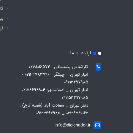
گا
پی
قو
ارتباط با ما
کارشناس پشتیبانی : 02191016572
انبار تهران _ چیتگر : 02144783796 -
09213497985
انبار تهران _ اسلامشهر: 02156698904 -
09353497985
دفتر تهران _ سعادت آباد (شعبه کاج) :
02126740162 _ 09123497985
info@digichador.ir