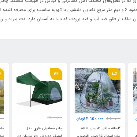
 که در فصل‌های مختلف اهل مسافرتی و گردش در طبیعت هستند. چادری با
سرگیر . این چادر ۸ نفره مشابه یک اتاق با مساحت حدود ۶ و نیم متر مربع فضایی دلنشین با تهویه 
کردن سقف از طلق ضد آب و ضد برودت که دید به آسمان دارد لذت ببرید و روشن
٪
6٪
10٪
27,000,000
4,950,000
5,500,000
تومان
000
25,500,000
تومان
گلخانه طلقی نایلونی شفاف
چادر مسافرتی فنری مدل
چاد
vip ضد
سایز اسمال ۱۵ صدم اقتصادی
کوبیک دوپوش vip سایبان دار
سوپ