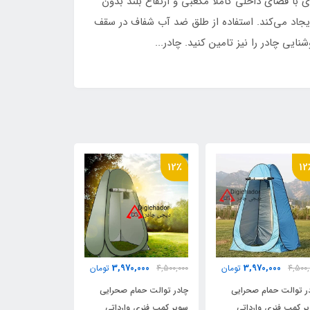
 فضای داخلی کاملا مکعبی و ارتفاع بلند بدون
مناسب برای مصرف کننده ایجاد می‌کند. استفاده از طلق ضد آب شفاف در سقف
ایی چادر را نیز تامین کنید. چادر...
9٪
12٪
12
0,000
3,970,000
3,970,000
4,500,
تومان
4,500,000
تومان
4,900,000
ر توالت حمام صحرایی
چادر توالت حمام صحرایی
چادر توالت صحرا
ر کمپ فنری وارداتی
سوپر کمپ فنری وارداتی