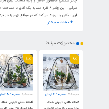
چادر گلکسی محصول خاص و ویژه مناسب برای افرادی
این امکان را ایجاد می‌کند که در مواقع لزوم با باز 
مشاهده بیشتر
محصولات مرتبط
10٪
8٪
5,900,000
6,900,000
7,900,
تومان
7,500,000
تومان
6,500,000
تومان
ایلونی شفاف
گلخانه طلقی نایلونی شفاف
گلخانه طلقی نایلونی شفاف
سایز مدیوم ۲۵ صدم vip ضد
سایز مدیوم ۱۵ صدم اقتصادی
سایز اسمال ۲۵ صدم 