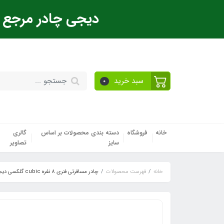
دیجی چادر مرجع ت
سبد خرید
0
خانه
فروشگاه
دسته بندی محصولات بر اساس
گالری
سایز
تصاویر
خانه
فهرست محصولات
چادر مسافرتی فنری 8 نفره cubic گلکسی دیجی چادر (رنگ طوسی آبی)