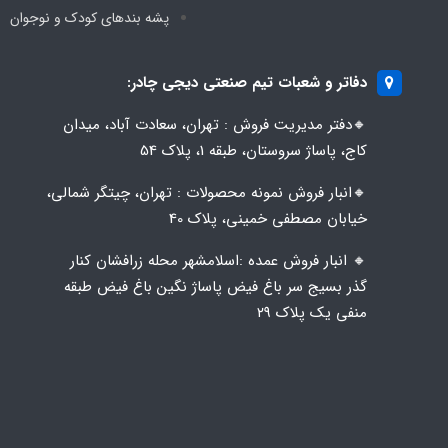
پشه‌ بندهای کودک و نوجوان
دفاتر و شعبات تیم صنعتی دیجی چادر:
🔸️​​دفتر مدیریت فروش : تهران، سعادت آباد، میدان
کاج، پاساژ سروستان، طبقه 1، پلاک 54
🔸️​​انبار فروش نمونه محصولات : تهران، چیتگر شمالی،
خیابان مصطفی خمینی، پلاک 40
🔸️ انبار فروش عمده :اسلامشهر محله زرافشان کنار
گذر بسیج سر باغ فیض پاساژ نگین باغ فیض طبقه
منفی یک پلاک ۲۹