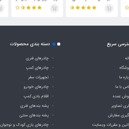
ضد آب چادری فنری بدون
پارچه کره ای هشت نفره
دیج
کف دیجی چادر
دیجی چادر (رنگ سبز)
ترسی سریع
دسته بندی محصولات
نه
چادرهای فنری
وشگاه
چادرهای کمپ
اره ما
تجهیزات سفر
اس با ما
چادرهای خودرو
وش عمده
اقلام بادی کمپ
لری تصاویر
پشه‌ بندهای فنری
گیری سفارش
پشه‌ بندهای سنتی
انین و مقررات وبسایت
چادرهای بازی کودک و نوجوان