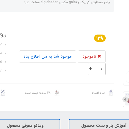
چادر مسافرتی کوبیک galaxy مکعبی digichador هشت نفره
ویژگ
12%
نوع
سایز ک
ناموجود
موجود شد به من اطلاع بده
تعدا
ارتفا
نماد اعتماد
48 ساعت مهلت تست
آموزش باز و بست محصول
ویدئو معرفی محصول