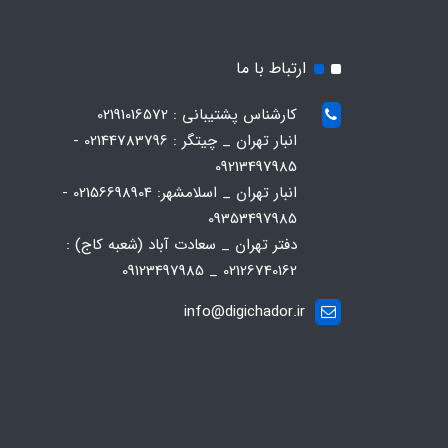
ارتباط با ما
کارشناس پشتیبانی : 02191016572
انبار تهران _ چیتگر : 02144783796 -
09213497985
انبار تهران _ اسلامشهر: 02156698904 -
09353497985
دفتر تهران _ سعادت آباد (شعبه کاج) :
02126740162 _ 09123497985
info@digichador.ir