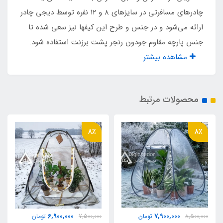
چادرهای مسافرتی در سایزهای ۸ و ۱۲ نفره توسط دیجی چادر
مناسب برای چادرهای
ارائه می‌شود و در جنس و طرح این کیفها نیز سعی شده تا
۴ و ۶ و ۸ و ۱۲ نفره استاندارد
جنس پارچه مقاوم جودون رنجر پشت برزنت استفاده شود.
مشاهده بیشتر
نوع زیپ
شماره ۱۰ استخوانی
محصولات مرتبط
8٪
8٪
6,900,000
7,900,000
8,500,000
تومان
7,500,000
تومان