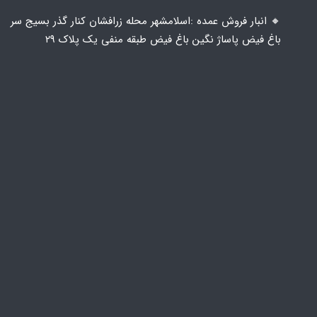
🔸️ انبار فروش عمده :اسلامشهر محله زرافشان کنار گذر بسیج سر
باغ فیض پاساژ نگین باغ فیض طبقه منفی یک پلاک ۲۹