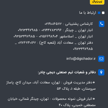
ارتباط با ما
کارشناس پشتیبانی : 02191016572
انبار تهران _ چیتگر : 02144783796 - 09213497985
انبار تهران _ اسلامشهر: 02156698904 - 09353497985
دفتر تهران _ سعادت آباد (شعبه کاج) : 02126740162 _
09123497985
info@digichador.ir
دفاتر و شعبات تیم صنعتی دیجی چادر:
🔸️​​دفتر مدیریت فروش : تهران، سعادت آباد، میدان کاج، پاساژ
سروستان، طبقه 1، پلاک 54
🔸️​​انبار فروش نمونه محصولات : تهران، چیتگر شمالی، خیابان
مصطفی خمینی، پلاک 40