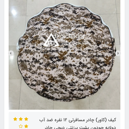
کیف (کاور) چادر مسافرتی ۱۲ نفره ضد آب
دولایه جودون پشت برزنتی دیجی چادر