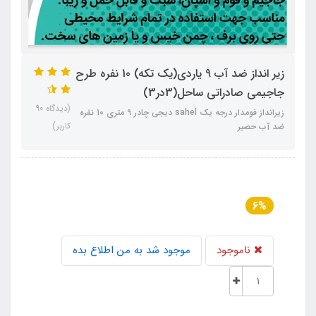
زیر انداز ضد آب 9 یاردی(یک تکه) 10 نفره طرح
جاجیمی صادراتی ساحل(3در3)
(دیدگاه 90
زیرانداز فومدار درجه یک sahel دیجی چادر 9 متری 10 نفره
کاربر)
ضد آب حصیر
6%
ناموجود
موجود شد به من اطلاع بده