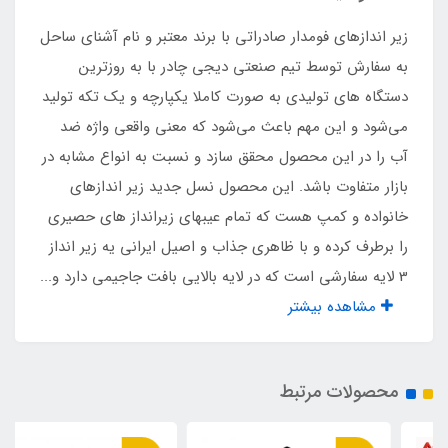
مقاومت در برابر نفوذ آب
زیر اندازهای فومدار صادراتی با برند معتبر و نام آشنای ساحل
دارد
به سفارش توسط تیم صنعتی دیجی چادر با به روزترین
دستگاه های تولیدی به صورت کاملا یکپارچه و یک تکه تولید
فوم طبی Eva
می‌شود و این مهم باعث می‌شود که معنی واقعی واژه ضد
آب را در این محصول محقق سازد و نسبت به انواع مشابه در
دارد
بازار متفاوت باشد. این محصول نسل جدید زیر اندازهای
خانواده و کمپ هست که تمام عیبهای زیرانداز های حصیری
وزن
را برطرف کرده و با ظاهری جذاب و اصیل ایرانی یه زیر انداز
3540 گرم
3 لایه سفارشی است که در لایه بالایی بافت جاجیمی دارد و...
مشاهده بیشتر
طرح محصول
جاجیم
محصولات مرتبط
قابلیت شست‌وشو با ماشین لباسشویی یا دست