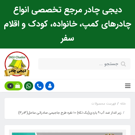
دیجی چادر مرجع تخصصی انواع
چادرهای کمپ، خانواده، کودک و اقلام
سفر
0
خانه
فهرست محصولات
زیر انداز ضد آب 9 یاردی(یک تکه) 10 نفره طرح جاجیمی صادراتی ساحل(3در3)