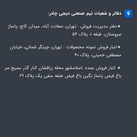
دفاتر و شعبات تیم صنعتی دیجی چادر:
🔸️​​دفتر مدیریت فروش : تهران، سعادت آباد، میدان کاج، پاساژ
سروستان، طبقه 1، پلاک 54
🔸️​​انبار فروش نمونه محصولات : تهران، چیتگر شمالی، خیابان
مصطفی خمینی، پلاک 40
🔸️ انبار فروش عمده :اسلامشهر محله زرافشان کنار گذر بسیج سر
باغ فیض پاساژ نگین باغ فیض طبقه منفی یک پلاک ۲۹