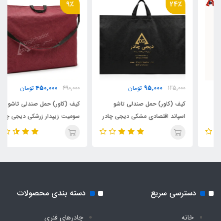
9٪
24٪
دارد
450,000
95,000
125,000
تومان
490,000
تومان
کیف (کاور) حمل صندلی تاشو
کیف (کاور) حمل صندلی تاشو
اسپاند اقتصادی مشکی دیجی چادر
سومیت زیپدار زرشکی دیجی چادر
دسترسی سریع
دسته بندی محصولات
خانه
چادرهای فنری