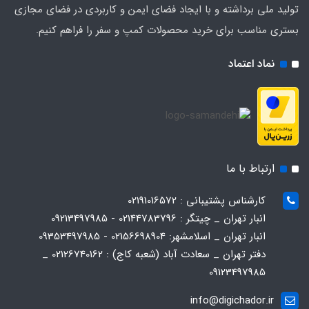
تولید ملی برداشته و با ایجاد فضای ایمن و کاربردی در فضای مجازی
بستری مناسب برای خرید محصولات کمپ و سفر را فراهم کنیم.
نماد اعتماد
ارتباط با ما
کارشناس پشتیبانی : 02191016572
انبار تهران _ چیتگر : 02144783796 - 09213497985
انبار تهران _ اسلامشهر: 02156698904 - 09353497985
دفتر تهران _ سعادت آباد (شعبه کاج) : 02126740162 _
09123497985
info@digichador.ir