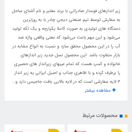
مقاومت در برابر نفوذ آب
زیر اندازهای فومدار صادراتی با برند معتبر و نام آشنای ساحل
دارد
به سفارش توسط تیم صنعتی دیجی چادر با به روزترین
دستگاه های تولیدی به صورت کاملا یکپارچه و یک تکه تولید
فوم طبی Eva
می‌شود و این مهم باعث می‌شود که معنی واقعی واژه ضد
آب را در این محصول محقق سازد و نسبت به انواع مشابه در
دارد
بازار متفاوت باشد. این محصول نسل جدید زیر اندازهای
خانواده و کمپ هست که تمام عیبهای زیرانداز های حصیری
طرح محصول
را برطرف کرده و با ظاهری جذاب و اصیل ایرانی یه زیر انداز
جاجیم
3 لایه سفارشی است که در لایه بالایی بافت جاجیمی دارد و...
مشاهده بیشتر
وزن
2400 گرم
محصولات مرتبط
قابلیت شست‌وشو با ماشین لباسشویی یا دست