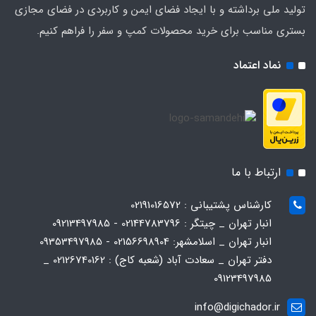
تولید ملی برداشته و با ایجاد فضای ایمن و کاربردی در فضای مجازی
بستری مناسب برای خرید محصولات کمپ و سفر را فراهم کنیم.
نماد اعتماد
ارتباط با ما
کارشناس پشتیبانی : 02191016572
انبار تهران _ چیتگر : 02144783796 - 09213497985
انبار تهران _ اسلامشهر: 02156698904 - 09353497985
دفتر تهران _ سعادت آباد (شعبه کاج) : 02126740162 _
09123497985
info@digichador.ir