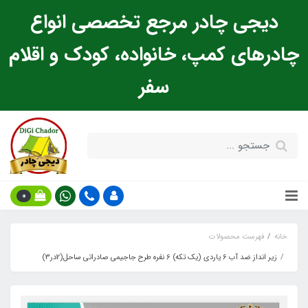
دیجی چادر مرجع تخصصی انواع
چادرهای کمپ، خانواده، کودک و اقلام
سفر
0
خانه
فهرست محصولات
زیر انداز ضد آب 6 یاردی (یک تکه) 6 نفره طرح جاجیمی صادراتی ساحل(2در3)