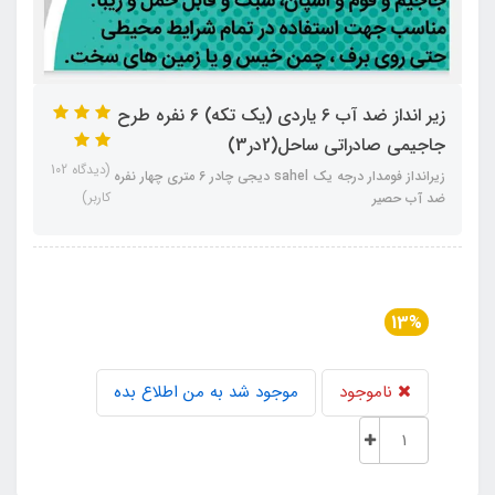
زیر انداز ضد آب 6 یاردی (یک تکه) 6 نفره طرح
جاجیمی صادراتی ساحل(2در3)
(دیدگاه 102
زیرانداز فومدار درجه یک sahel دیجی چادر 6 متری چهار نفره
کاربر)
ضد آب حصیر
13%
ناموجود
موجود شد به من اطلاع بده