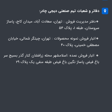
دفاتر و شعبات تیم صنعتی دیجی چادر:
🔸️​​دفتر مدیریت فروش : تهران، سعادت آباد، میدان کاج، پاساژ
سروستان، طبقه 1، پلاک 54
🔸️​​انبار فروش نمونه محصولات : تهران، چیتگر شمالی، خیابان
مصطفی خمینی، پلاک 40
🔸️ انبار فروش عمده :اسلامشهر محله زرافشان کنار گذر بسیج سر
باغ فیض پاساژ نگین باغ فیض طبقه منفی یک پلاک ۲۹