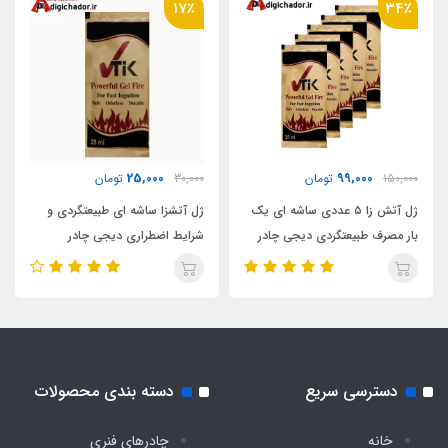
17٪
34٪
دارد
25,000
99,000
150,000
تومان
30,000
تومان
ژل آتش زا ۵ عددی ساشه ای یک
ژل آتشزا ساشه ای طبیعتگردی و
بار مصرف طبیعتگردی دیجی چادر
شرایط اضطراری دیجی چادر
دسترسی سریع
دسته بندی محصولات
خانه
چادرهای فنری