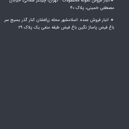
🔸️​​انبار فروش نمونه محصولات : تهران، چیتگر شمالی، خیابان
مصطفی خمینی، پلاک 40
🔸️ انبار فروش عمده :اسلامشهر محله زرافشان کنار گذر بسیج سر
باغ فیض پاساژ نگین باغ فیض طبقه منفی یک پلاک ۲۹