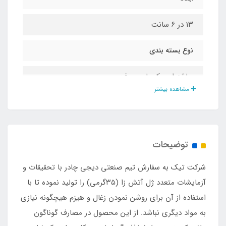
۱۳ در ۶ سانت
نوع بسته بندی
ساشه ای یک بار مصرف
مشاهده بیشتر
مقدار زمان روشن بودن شعله برای هر ساشه
۱۰ تا ۱۵ دقیقه
توضیحات
وزن
شرکت تیک به سفارش تیم صنعتی دیجی چادر با تحقیقات و
۱۷۵ گرم
آزمایشات متعدد ژل آتش زا (۳۵گرمی) را تولید نموده تا با
استفاده از آن برای روشن نمودن زغال و هیزم هیچگونه نیازی
رنگ ژل
به مواد دیگری نباشد. از این محصول در مصارف گوناگون