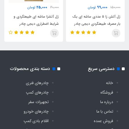
25,000
99,000
150,000
تومان
30,000
تومان
ژل آتش زا ۵ عددی ساشه ای یک
ژل آتشزا ساشه ای طبیعتگردی و
بار مصرف طبیعتگردی دیجی چادر
شرایط اضطراری دیجی چادر
دسترسی سریع
دسته بندی محصولات
خانه
چادرهای فنری
فروشگاه
چادرهای کمپ
درباره ما
تجهیزات سفر
تماس با ما
چادرهای خودرو
فروش عمده
اقلام بادی کمپ