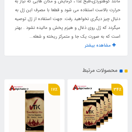
مانند کوهنوردی،طبخ غذا ، گرمایش و مکان هایی که نیاز به
قرمز
حرارت بالاست استفاده می شود و قطعا با مصرف این ژل به
دنبال چیز دیگری نخواهید رفت. جهت استفاده از ژل توصیه
ترکیبات اصلی
میگردد که ژل روی ذغال و هیزم پخش و مالیده نشود . بهتر
پایه الکل
است که به صورت یک جا و متمرکز ریخته و شعله...
مشاهده بیشتر
تعداد درب بسته
۵ عدد
محصولات مرتبط
مناسب برای
17٪
34٪
روشن کردن هیزم، ذغال، پخت و پز و گرمایش در
شرایط اضطراری