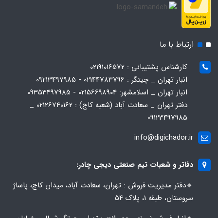
ارتباط با ما
کارشناس پشتیبانی : 02191016572
انبار تهران _ چیتگر : 02144783796 - 09213497985
انبار تهران _ اسلامشهر: 02156698904 - 09353497985
دفتر تهران _ سعادت آباد (شعبه کاج) : 02126740162 _
09123497985
info@digichador.ir
دفاتر و شعبات تیم صنعتی دیجی چادر:
🔸️​​دفتر مدیریت فروش : تهران، سعادت آباد، میدان کاج، پاساژ
سروستان، طبقه 1، پلاک 54