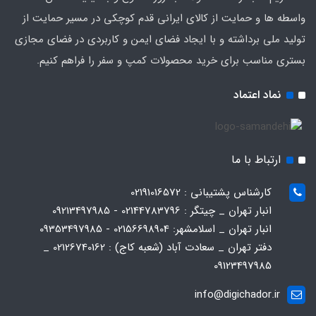
واسطه ها و حمایت از کالای ایرانی قدم کوچکی در مسیر حمایت از
تولید ملی برداشته و با ایجاد فضای ایمن و کاربردی در فضای مجازی
بستری مناسب برای خرید محصولات کمپ و سفر را فراهم کنیم.
نماد اعتماد
ارتباط با ما
کارشناس پشتیبانی : 02191016572
انبار تهران _ چیتگر : 02144783796 - 09213497985
انبار تهران _ اسلامشهر: 02156698904 - 09353497985
دفتر تهران _ سعادت آباد (شعبه کاج) : 02126740162 _
09123497985
info@digichador.ir