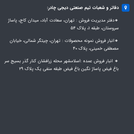
دفاتر و شعبات تیم صنعتی دیجی چادر:
🔸️​​دفتر مدیریت فروش : تهران، سعادت آباد، میدان کاج، پاساژ
سروستان، طبقه 1، پلاک 54
🔸️​​انبار فروش نمونه محصولات : تهران، چیتگر شمالی، خیابان
مصطفی خمینی، پلاک 40
🔸️ انبار فروش عمده :اسلامشهر محله زرافشان کنار گذر بسیج سر
باغ فیض پاساژ نگین باغ فیض طبقه منفی یک پلاک ۲۹