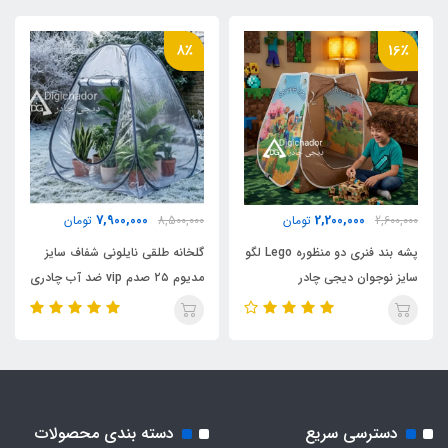
چین
8٪
16٪
7,900,000
2,200,000
2,600,000
تومان
8,500,000
تومان
پشه بند فنری دو منظوره Lego لگو
گلخانه طلقی نایلونی شفاف سایز
سایز نوجوان دیجی چادر
مدیوم ۲۵ صدم vip ضد آب چادری
فنری بدون کف دیجی چادر
دسترسی سریع
دسته بندی محصولات