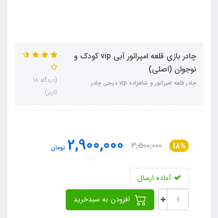
چادر بازی قلعه امپراتور آبی vip کودک و
نوجوان (اصلی)
(دیدگاه 18
چادر قلعه امپراتور و شاهزاده vip دیجی چادر
کاربر)
2,900,000
3,500,000
18%
تومان
آماده ارسال
افزودن به سبدخرید