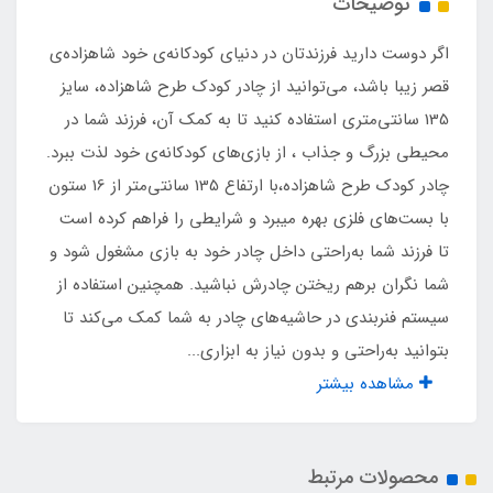
توضیحات
نوع اسکلت
اگر دوست دارید فرزندتان در دنیای کودکانه‌ی خود شاهزاده‌ی
ترکیب عصایی فنری
قصر زیبا باشد، می‌توانید از چادر کودک طرح شاهزاده، سایز
135 سانتی‌متری استفاده کنید تا به کمک آن، فرزند شما در
مناسب برای بازی تا سن
محیطی بزرگ و جذاب ، از بازی‌های کودکانه‌ی خود لذت ببرد.
چادر کودک طرح شاهزاده،با ارتفاع 135 سانتی‌متر از 16 ستون
8 سال
با بست‌های فلزی بهره میبرد و شرایطی را فراهم کرده است
تا فرزند شما به‌راحتی داخل چادر خود به بازی مشغول شود و
وزن چادر
شما نگران بر‌هم ریختن چادرش نباشید. همچنین استفاده از
1 کیلو
سیستم فنربندی در حاشیه‌های چادر به شما کمک می‌کند تا
بتوانید به‌راحتی و بدون نیاز به ابزاری...
اقلام همراه
مشاهده بیشتر
کیف حمل مخصوص بنددار
محصولات مرتبط
کشور تولید کننده