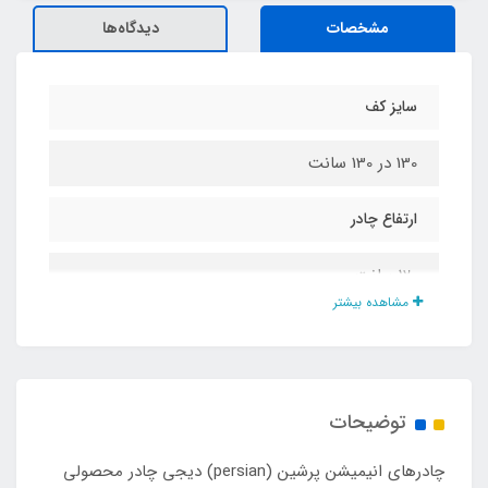
مشخصات
دیدگاه‌ها
سایز کف
130 در 130 سانت
ارتفاع چادر
120 سانت
مشاهده بیشتر
جنس کف
اسپاند باند یا پلی استر (با توجه به موجودی انبار)
توضیحات
نوع تصویر انیمیشن
چادرهای انیمیشن پرشین (persian) دیجی چادر محصولی