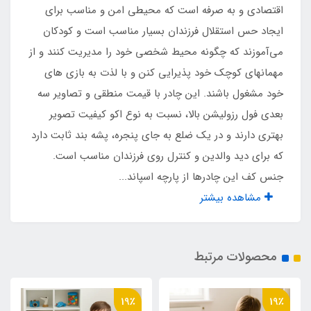
چاپ سه بعدی رزولیشن بالا
اقتصادی و به صرفه است که محیطی امن و مناسب برای
ایجاد حس استقلال فرزندان بسیار مناسب است و کودکان
مناسب تا سن
می‌آموزند که چگونه محیط شخصی خود را مدیریت کنند و از
مهمانهای کوچک خود پذیرایی کنن و با لذت به بازی های
یک تا نه سال
خود مشغول باشند. این چادر با قیمت منطقی و تصاویر سه
بعدی فول رزولیشن بالا، نسبت به نوع اکو کیفیت تصویر
وزن
بهتری دارند و در یک ضلع به جای پنجره، پشه‌ بند ثابت دارد
2000 گرم
که برای دید والدین و کنترل روی فرزندان مناسب است.
جنس کف این چادرها از پارچه اسپاند...
نوع اسکلت
مشاهده بیشتر
فلزی فنری آسان تاشو با روکش پلاستیکی
محصولات مرتبط
نوع زیپ
شماره 5 دو سر
19٪
19٪