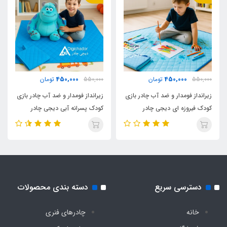
نوع پنجره
توری پشه‌ بند ثابت
تعداد درب ورودی
450,000
450,000
550,000
تومان
550,000
تومان
یک عدد
زیرانداز فومدار و ضد آب چادر بازی
زیرانداز فومدار و ضد آب چادر بازی
کودک فیروزه ای دیجی چادر
کودک پسرانه آبی دیجی چادر
تعداد چاپ انیمیشن
یک عدد
اقلام همراه
دسترسی سریع
دسته بندی محصولات
کیف حمل مخصوص بند دار
خانه
چادرهای فنری