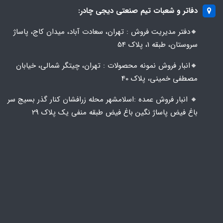
دفاتر و شعبات تیم صنعتی دیجی چادر:
🔸️​​دفتر مدیریت فروش : تهران، سعادت آباد، میدان کاج، پاساژ
سروستان، طبقه 1، پلاک 54
🔸️​​انبار فروش نمونه محصولات : تهران، چیتگر شمالی، خیابان
مصطفی خمینی، پلاک 40
🔸️ انبار فروش عمده :اسلامشهر محله زرافشان کنار گذر بسیج سر
باغ فیض پاساژ نگین باغ فیض طبقه منفی یک پلاک ۲۹