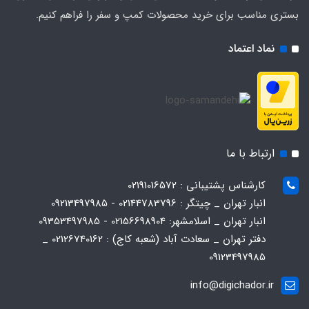
بستری مناسب برای خرید محصولات کمپ و سفر را فراهم کنیم.
نماد اعتماد
ارتباط با ما
کارشناس پشتیبانی : 02191016572
انبار تهران _ چیتگر : 02144783796 - 09213497985
انبار تهران _ اسلامشهر: 02156698904 - 09353497985
دفتر تهران _ سعادت آباد (شعبه کاج) : 02126740162 _
09123497985
info@digichador.ir