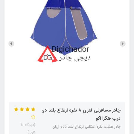
چادر مسافرتی فنری 8 نفره ارتفاع بلند دو
درب هگزا اکو
(دیدگاه 10
چادر هشت نفره اسکلتی ارتفاع بلند eco ارزان
کاربر)