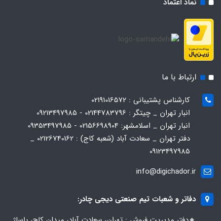
نماد اعتماد
ارتباط با ما
کارشناس پشتیبانی : 02191016572
انبار تهران _ چیتگر : 02144783796 - 09213497985
انبار تهران _ اسلامشهر: 02156698904 - 09353497985
دفتر تهران _ سعادت آباد (شعبه کاج) : 02126740162 _
09123497985
info@digichador.ir
دفاتر و شعبات تیم صنعتی دیجی چادر:
🔸️​​دفتر مدیریت فروش : تهران، سعادت آباد، میدان کاج، پاساژ