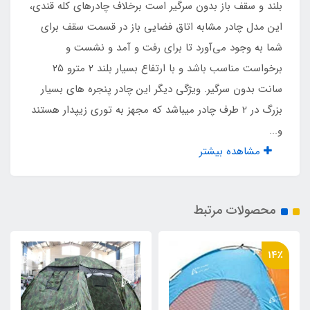
بلند و سقف باز بدون سرگیر است برخلاف چادرهای کله قندی،
این مدل چادر مشابه اتاق فضایی باز در قسمت سقف برای
نمره 10 دو طرفه
شما به وجود می‌آورد تا برای رفت و آمد و نشست و
برخواست مناسب باشد و با ارتفاع بسیار بلند ۲ مترو ۲۵
ظرفیت برای نشستن
سانت بدون سرگیر. ویژگی دیگر این چادر پنجره های بسیار
8 نفر
بزرگ در 2 طرف چادر میباشد که مجهز به توری زیپدار هستند
و...
ظرفیت برای خواب
مشاهده بیشتر
4 نفر
محصولات مرتبط
نوع اسکلت
فلزی فنری آسان تاشو با روکش پلاستیکی و نوار
14٪
ابریشم
جیب داخلی