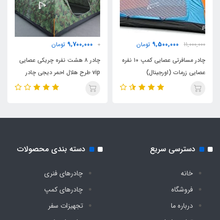
دارد
بند آویز سقف
9,700,000
9,500,000
11,000,000
تومان
0
تومان
چادر مسافرتی عصایی کمپ ۱۰ نفره
چادر ۸ هشت نفره چریکی عصایی
دارد
عصایی زرمات (اورجینال)
vip طرح هلال احمر دیجی چادر
اقلام همراه
کیف حمل مخصوص
تعداد پنجره
دسترسی سریع
دسته بندی محصولات
2 عدد
خانه
چادرهای فنری
فروشگاه
چادرهای کمپ
تعداد درب ورودی
درباره ما
تجهیزات سفر
2 عدد