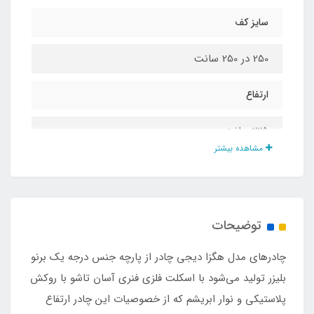
سایز کف
250 در 250 سانت
ارتفاع
2۲۵ سانت
مشاهده بیشتر
جنس پارچه
برنو بلیزر دولایه مقاوم در برابر آب تا حد تعریف شده
توضیحات
جنس کف
چادرهای مدل هگزا دیجی چادر از پارچه جنس درجه یک برنو
تفلون ضد آب درجه یک
بلیزر تولید می‌شود با اسکلت فلزی فنری آسان تاشو با روکش
پلاستیکی و نوار ابریشم که از خصوصیات این چادر ارتفاع
نوع زیپ