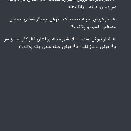
سروستان، طبقه 1، پلاک 54
🔸️​​انبار فروش نمونه محصولات : تهران، چیتگر شمالی، خیابان
مصطفی خمینی، پلاک 40
🔸️ انبار فروش عمده :اسلامشهر محله زرافشان کنار گذر بسیج سر
باغ فیض پاساژ نگین باغ فیض طبقه منفی یک پلاک ۲۹