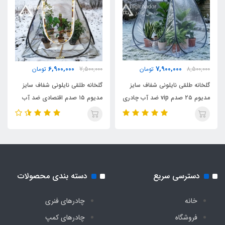
ابریشم
جیب داخلی
دارد
6,900,000
7,900,000
8,500,000
تومان
7,500,000
تومان
بند آویز سقف
گلخانه طلقی نایلونی شفاف سایز
گلخانه طلقی نایلونی شفاف سایز
مدیوم ۲۵ صدم vip ضد آب چادری
مدیوم ۱۵ صدم اقتصادی ضد آب
دارد
فنری بدون کف دیجی چادر
چادری فنری بدون کف دیجی چادر
اقلام همراه
کیف حمل مخصوص
دسترسی سریع
دسته بندی محصولات
تعداد پنجره
خانه
چادرهای فنری
2 عدد
فروشگاه
چادرهای کمپ