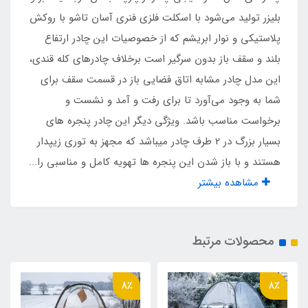
تفلون ضد آب درجه یک
بلیزر تولید می‌شود با اسکلت فلزی فنری آسان تاشو با روکش
پلاستیکی و نوار ابریشم که از خصوصیات این چادر ارتفاع
نوع زیپ
بلند و سقف باز بدون سرگیر است برخلاف چادرهای کله قندی،
این مدل چادر مشابه اتاق فضایی باز در قسمت سقف برای
نمره 10 دو طرفه
شما به وجود می‌آورد تا برای رفت و آمد و نشست و
برخواست مناسب باشد. ویژگی دیگر این چادر پنجره های
ظرفیت برای نشستن
بسیار بزرگ در 2 طرف چادر میباشد که مجهز به توری زیپدار
8 نفر
هستند و با باز شدن این پنجره ها تهویه کامل و مناسبی را...
مشاهده بیشتر
ظرفیت برای خواب
4 نفر
محصولات مرتبط
نوع اسکلت
8٪
8٪
فلزی فنری آسان تاشو با روکش پلاستیکی و نوار