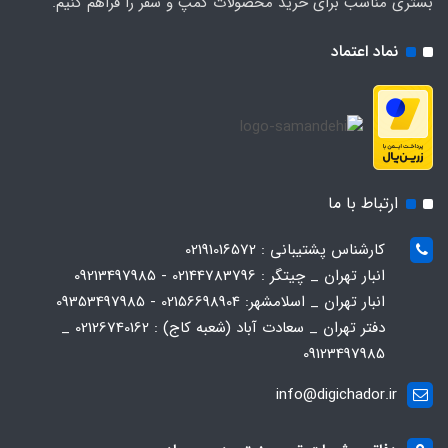
بستری مناسب برای خرید محصولات کمپ و سفر را فراهم کنیم.
نماد اعتماد
ارتباط با ما
کارشناس پشتیبانی : 02191016572
انبار تهران _ چیتگر : 02144783796 - 09213497985
انبار تهران _ اسلامشهر: 02156698904 - 09353497985
دفتر تهران _ سعادت آباد (شعبه کاج) : 02126740162 _
09123497985
info@digichador.ir