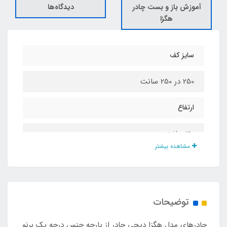
آموزش باز و بست چادر
دیدگاه‌ها
هگزا
سایز کف
250 در 250 سانت
ارتفاع
210 سانت
مشاهده بیشتر
جنس پارچه
برنو بلیزر دولایه ضد آب درجه یک
توضیحات
جنس کف
چادرهای مدل هگزا دیجی چادر از پارچه جنس درجه یک برنو