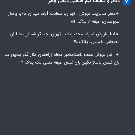
دفاتر و شعبات تیم صنعتی دیجی چادر:
🔸️​​دفتر مدیریت فروش : تهران، سعادت آباد، میدان کاج، پاساژ
سروستان، طبقه 1، پلاک 54
🔸️​​انبار فروش نمونه محصولات : تهران، چیتگر شمالی، خیابان
مصطفی خمینی، پلاک 40
🔸️ انبار فروش عمده :اسلامشهر محله زرافشان کنار گذر بسیج سر
باغ فیض پاساژ نگین باغ فیض طبقه منفی یک پلاک ۲۹