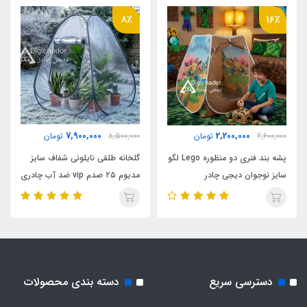
کف ضخیم تفلون برزنت
8٪
16٪
اقلام همراه
کیف حمل مخصوص بنددار کوله ای
وزن
7,900,000
2,200,000
2,600,000
تومان
8,500,000
تومان
2500 گرم
پشه بند فنری دو منظوره Lego لگو
گلخانه طلقی نایلونی شفاف سایز
سایز نوجوان دیجی چادر
مدیوم ۲۵ صدم vip ضد آب چادری
نوع اسکلت
فنری بدون کف دیجی چادر
فلزی فنری آسان تاشو با روکش پلاستیکی و نوار
ابریشم
تور حریر زیپدار درب
دسترسی سریع
دسته بندی محصولات