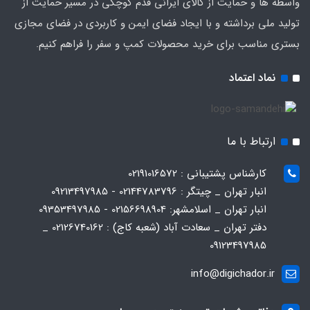
واسطه ها و حمایت از کالای ایرانی قدم کوچکی در مسیر حمایت از
تولید ملی برداشته و با ایجاد فضای ایمن و کاربردی در فضای مجازی
بستری مناسب برای خرید محصولات کمپ و سفر را فراهم کنیم.
نماد اعتماد
ارتباط با ما
کارشناس پشتیبانی : 02191016572
انبار تهران _ چیتگر : 02144783796 - 09213497985
انبار تهران _ اسلامشهر: 02156698904 - 09353497985
دفتر تهران _ سعادت آباد (شعبه کاج) : 02126740162 _
09123497985
info@digichador.ir