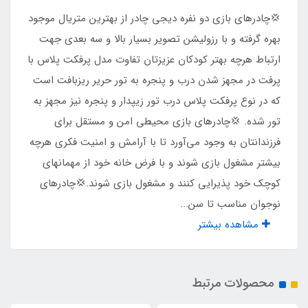
درب و پنجره
💢چادرهای بازی دو نفره دیجی چادر از بهترین متریال موجود
دارد
بهره گرفته و با رزولیشن تصویر بسیار بالا و سه بعدی جهت
ارتباط هرچه بهتر کودکان عزیزتان تفاوت مدل پرفکت پلاس با
نوع زیپ ها
پرفت در مجهز شدن درب و پنجره به تور حریر ریزبافت است
که در نوع پرفکت پلاس درب تور زیپدار و پنجره نیز مجهز به
شماره 5
تور شده. 💢چادرهای بازی محیطی امن و مستقل برای
فرزندانتان به وجود می‌آورد تا با آرامش و امنیت فکری هرچه
نوع چاپ تصویر
بیشتر مشغول بازی شوند و با فرض خانه خود از مهمانهای
پارچه ی تمام چاپ
کوچک خود پذیرایی کنند و مشغول بازی شوند.💢چادرهای
نوجوان مناسب تا سن...
مناسب برای بازی
مشاهده بیشتر
2 کودک تا سن 10 سال
محصولات مرتبط
جنس کف