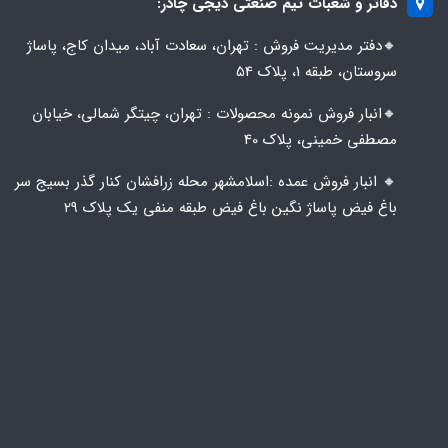
دفاتر و شعبات تیم صنعتی دیجی چادر:
🔸️​​دفتر مدیریت فروش : تهران، سعادت آباد، میدان کاج، پاساژ
سروستان، طبقه 1، پلاک 54
🔸️​​انبار فروش نمونه محصولات : تهران، چیتگر شمالی، خیابان
مصطفی خمینی، پلاک 40
🔸️ انبار فروش عمده :اسلامشهر محله زرافشان کنار گذر بسیج سر
باغ فیض پاساژ نگین باغ فیض طبقه منفی یک پلاک ۲۹