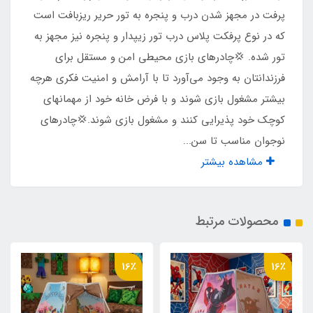
نوع زیپ ها
پرفت در مجهز شدن درب و پنجره به تور حریر ریزبافت است
که در نوع پرفکت پلاس درب تور زیپدار و پنجره نیز مجهز به
شماره 5
تور شده. 💢چادرهای بازی محیطی امن و مستقل برای
فرزندانتان به وجود می‌آورد تا با آرامش و امنیت فکری هرچه
نوع چاپ تصویر
بیشتر مشغول بازی شوند و با فرض خانه خود از مهمانهای
چاپ بنری
کوچک خود پذیرایی کنند و مشغول بازی شوند.💢چادرهای
نوجوان مناسب تا سن...
مناسب برای بازی
مشاهده بیشتر
2 کودک تا سن 10 سال
محصولات مرتبط
جنس کف
پلی استر پشت نقره ضد آب
16٪
16٪
وزن