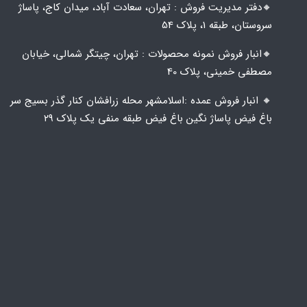
🔸️​​دفتر مدیریت فروش : تهران، سعادت آباد، میدان کاج، پاساژ
سروستان، طبقه 1، پلاک 54
🔸️​​انبار فروش نمونه محصولات : تهران، چیتگر شمالی، خیابان
مصطفی خمینی، پلاک 40
🔸️ انبار فروش عمده :اسلامشهر محله زرافشان کنار گذر بسیج سر
باغ فیض پاساژ نگین باغ فیض طبقه منفی یک پلاک ۲۹