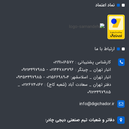
نماد اعتماد
ارتباط با ما
کارشناس پشتیبانی : 02191016572
انبار تهران _ چیتگر : 02144783796 - 09213497985
انبار تهران _ اسلامشهر: 02156698904 - 09353497985
دفتر تهران _ سعادت آباد (شعبه کاج) : 02126740162 _
09123497985
info@digichador.ir
دفاتر و شعبات تیم صنعتی دیجی چادر: