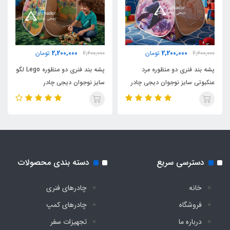
2500 گرم
اقلام همراه
2,200,000
2,200,000
2,600,000
تومان
2,600,000
تومان
کیف حمل مخصوص بنددار کوله ای
پشه بند فنری دو منظوره مرد
پشه بند فنری دو منظوره Lego لگو
عنکبوتی سایز نوجوان دیجی چادر
سایز نوجوان دیجی چادر
نوع اسکلت
فلزی فنری آسان تاشو با روکش پلاستیکی و نوار
ابریشم
تور حریر زیپدار درب
دسترسی سریع
دسته بندی محصولات
دارد
خانه
چادرهای فنری
فروشگاه
چادرهای کمپ
تور حریر ثابت پنجره
درباره ما
تجهیزات سفر