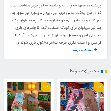
نوع زیپ ها
پرفکت در مجهز شدن درب و پنجره به تور حریر ریزبافت است
که در نوع پرفکت پلاس درب تور زیپدار و پنجره نیز مجهز به
شماره 5
تور شده و یه چادر بازی دو منظوره میباشد په به عنوان پشه
بند تیز می‌توان برای کودک استفاده کرد. 💢چادرهای بازی
نوع چاپ تصویر
محیطی امن و مستقل برای فرزندانتان به وجود می‌آورد تا با
چاپ بنری
آرامش و امنیت فکری هرچه بیشتر مشغول بازی شوند و...
مشاهده بیشتر
مناسب برای بازی
2 کودک تا سن 10 سال
محصولات مرتبط
جنس کف
16٪
16٪
پلی استر پشت نقره ضد آب
وزن