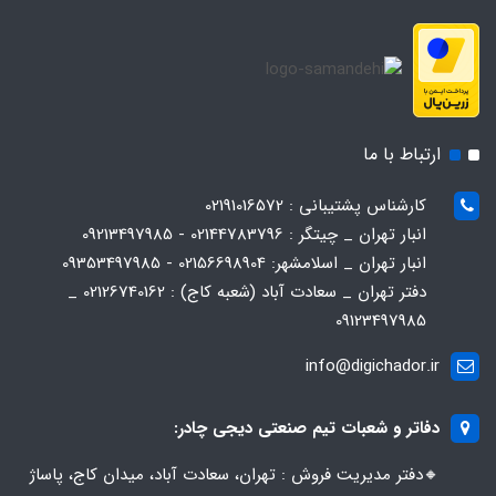
ارتباط با ما
کارشناس پشتیبانی : 02191016572
انبار تهران _ چیتگر : 02144783796 - 09213497985
انبار تهران _ اسلامشهر: 02156698904 - 09353497985
دفتر تهران _ سعادت آباد (شعبه کاج) : 02126740162 _
09123497985
info@digichador.ir
دفاتر و شعبات تیم صنعتی دیجی چادر:
🔸️​​دفتر مدیریت فروش : تهران، سعادت آباد، میدان کاج، پاساژ