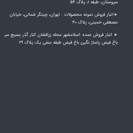
سروستان، طبقه 1، پلاک 54
🔸️​​انبار فروش نمونه محصولات : تهران، چیتگر شمالی، خیابان
مصطفی خمینی، پلاک 40
🔸️ انبار فروش عمده :اسلامشهر محله زرافشان کنار گذر بسیج سر
باغ فیض پاساژ نگین باغ فیض طبقه منفی یک پلاک ۲۹