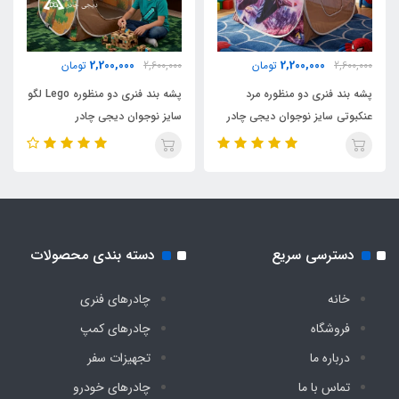
2500 گرم
2,200,000
2,200,000
2,600,000
تومان
2,600,000
تومان
اقلام همراه
پشه بند فنری دو منظوره مرد
پشه بند فنری دو منظوره Lego لگو
کیف حمل مخصوص بنددار کوله ای
عنکبوتی سایز نوجوان دیجی چادر
سایز نوجوان دیجی چادر
نوع اسکلت
فلزی فنری آسان تاشو با روکش پلاستیکی و نوار
ابریشم
دسترسی سریع
دسته بندی محصولات
تور حریر زیپدار درب
خانه
چادرهای فنری
دارد
فروشگاه
چادرهای کمپ
درباره ما
تجهیزات سفر
تور حریر ثابت پنجره
تماس با ما
چادرهای خودرو