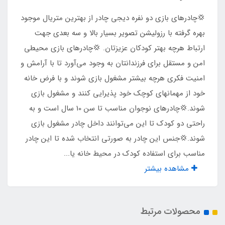
درب و پنجره
​​​​💢چادرهای بازی دو نفره دیجی چادر از بهترین متریال موجود
دارد
بهره گرفته با رزولیشن تصویر بسیار بالا و سه بعدی جهت
ارتباط هرچه بهتر کودکان عزیزتان. 💢چادرهای بازی محیطی
نوع زیپ ها
امن و مستقل برای فرزندانتان به وجود می‌آورد تا با آرامش و
امنیت فکری هرچه بیشتر مشغول بازی شوند و با فرض خانه
شماره 5
خود از مهمانهای کوچک خود پذیرایی کنند و مشغول بازی
شوند.💢چادرهای نوجوان مناسب تا سن 10 سال است و به
نوع چاپ تصویر
راحتی دو کودک تا این می‌توانند داخل چادر مشغول بازی
چاپ بنری
شوند.💢جنس این چادر به صورتی انتخاب شده تا این چادر
مناسب برای استفاده کودک در محیط خانه یا...
مناسب برای بازی
مشاهده بیشتر
2 کودک تا سن 10 سال
محصولات مرتبط
جنس کف