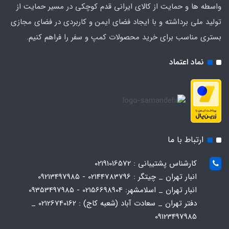
واسطه ها و حمایت از کالای ایرانی قدم کوچکی در مسیر حمایت از
تولید ملی برداشته و با ایجاد فضای ایمن و کاربردی در فضای مجازی
بستری مناسب برای خرید محصولات کمپ و سفر را فراهم کنیم.
نماد اعتماد
ارتباط با ما
کارشناس پشتیبانی : 02191016572
انبار تهران _ چیتگر : 02144783796 - 09213497985
انبار تهران _ اسلامشهر: 02156698904 - 09353497985
دفتر تهران _ سعادت آباد (شعبه کاج) : 02126740162 _
09123497985