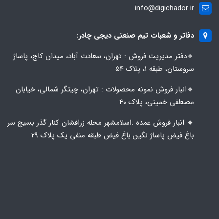
info@digichador.ir
دفاتر و شعبات تیم صنعتی دیجی چادر:
🔸️​​دفتر مدیریت فروش : تهران، سعادت آباد، میدان کاج، پاساژ
سروستان، طبقه 1، پلاک 54
🔸️​​انبار فروش نمونه محصولات : تهران، چیتگر شمالی، خیابان
مصطفی خمینی، پلاک 40
🔸️ انبار فروش عمده :اسلامشهر محله زرافشان کنار گذر بسیج سر
باغ فیض پاساژ نگین باغ فیض طبقه منفی یک پلاک ۲۹