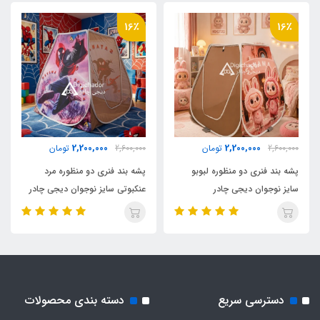
پلی استر پشت نقره ضد آب
16٪
16٪
وزن
2500 گرم
اقلام همراه
2,200,000
2,200,000
2,600,000
تومان
2,600,000
تومان
کیف حمل مخصوص بنددار کوله ای
پشه بند فنری دو منظوره لبوبو
پشه بند فنری دو منظوره مرد
سایز نوجوان دیجی چادر
عنکبوتی سایز نوجوان دیجی چادر
نوع اسکلت
فلزی فنری آسان تاشو با روکش پلاستیکی و نوار
ابریشم
دسترسی سریع
دسته بندی محصولات