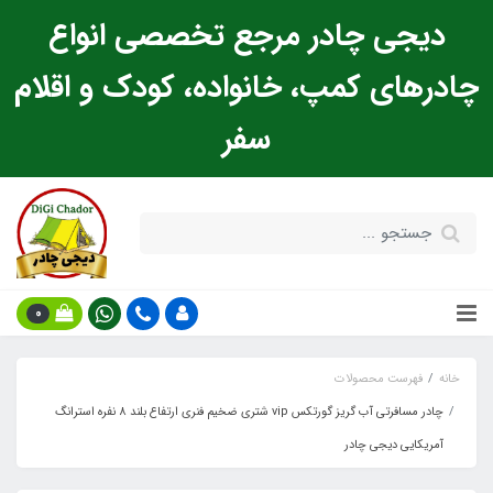
دیجی چادر مرجع تخصصی انواع
چادرهای کمپ، خانواده، کودک و اقلام
سفر
0
خانه
فهرست محصولات
چادر مسافرتی آب گریز گورتکس vip شتری ضخیم فنری ارتفاع بلند 8 نفره استرانگ
آمریکایی دیجی چادر