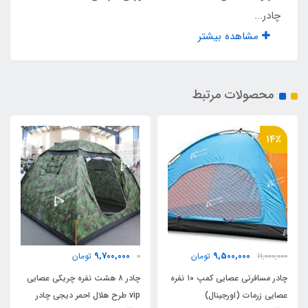
1 عدد
چادر...
مشاهده بیشتر
تعداد پنجره بزرگ
2 عدد طرح اسپانیایی
محصولات مرتبط
تعداد درب ورودی
14٪
1 عدد
مناسب برای نشستن
8 نفر
مناسب برای خواب
9,700,000
9,500,000
11,000,000
تومان
0
تومان
چادر مسافرتی عصایی کمپ ۱۰ نفره
چادر ۸ هشت نفره چریکی عصایی
4 نفر
عصایی زرمات (اورجینال)
vip طرح هلال احمر دیجی چادر