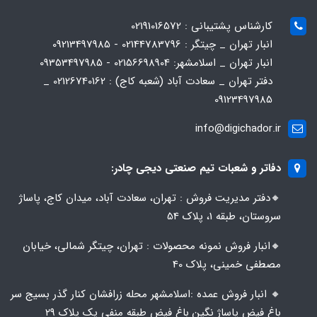
کارشناس پشتیبانی : 02191016572
انبار تهران _ چیتگر : 02144783796 - 09213497985
انبار تهران _ اسلامشهر: 02156698904 - 09353497985
دفتر تهران _ سعادت آباد (شعبه کاج) : 02126740162 _
09123497985
info@digichador.ir
دفاتر و شعبات تیم صنعتی دیجی چادر:
🔸️​​دفتر مدیریت فروش : تهران، سعادت آباد، میدان کاج، پاساژ
سروستان، طبقه 1، پلاک 54
🔸️​​انبار فروش نمونه محصولات : تهران، چیتگر شمالی، خیابان
مصطفی خمینی، پلاک 40
🔸️ انبار فروش عمده :اسلامشهر محله زرافشان کنار گذر بسیج سر
باغ فیض پاساژ نگین باغ فیض طبقه منفی یک پلاک ۲۹