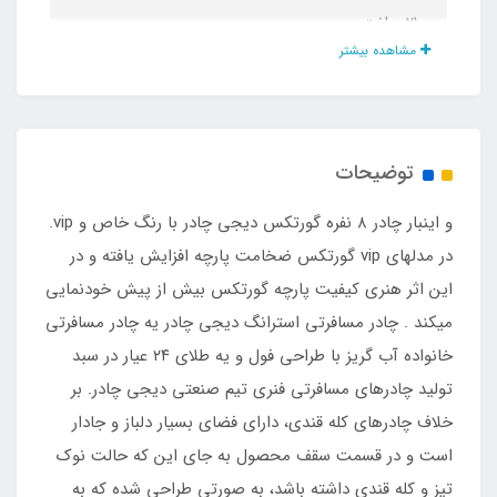
210 سانت
مشاهده بیشتر
جنس چادر
گورتکس وارداتی ضد آب درجه یک بدون تعریق
توضیحات
نوع اسکلت
و اینبار چادر ۸ نفره گورتکس دیجی چادر با رنگ خاص و vip.
فلزی فنری آسان تاشو با روکش پلاستیکی و نوار
در مدلهای vip گورتکس ضخامت پارچه افزایش یافته و در
ابریشم
این اثر هنری کیفیت پارچه گورتکس بیش از پیش خودنمایی
میکند . چادر مسافرتی استرانگ دیجی چادر یه چادر مسافرتی
نوع زیپ
خانواده آب گریز با طراحی فول و یه طلای ۲۴ عیار در سبد
تولید چادرهای مسافرتی فنری تیم صنعتی دیجی چادر. بر
شماره 10 دنده درشت
خلاف چادرهای کله قندی، دارای فضای بسیار دلباز و جادار
تعداد پنجره کوچک هواکش
است و در قسمت سقف محصول به جای این که حالت نوک
تیز و کله قندی داشته باشد، به صورتی طراحی شده که به