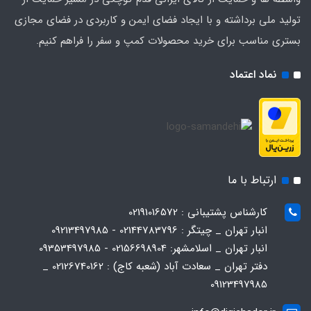
تولید ملی برداشته و با ایجاد فضای ایمن و کاربردی در فضای مجازی
بستری مناسب برای خرید محصولات کمپ و سفر را فراهم کنیم.
نماد اعتماد
ارتباط با ما
کارشناس پشتیبانی : 02191016572
انبار تهران _ چیتگر : 02144783796 - 09213497985
انبار تهران _ اسلامشهر: 02156698904 - 09353497985
دفتر تهران _ سعادت آباد (شعبه کاج) : 02126740162 _
09123497985