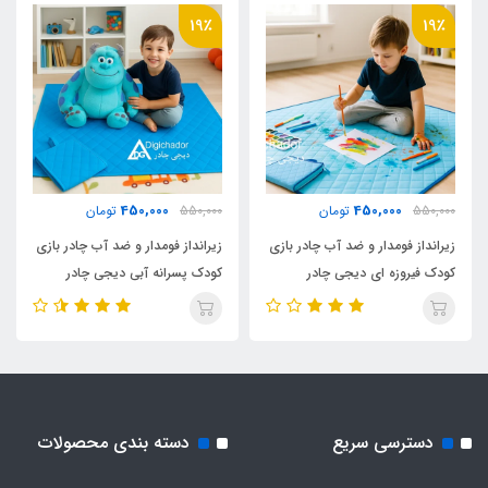
دارد
19٪
19٪
نوع اسکلت
فنری روکشدار آسان تاشو
اقلام همراه
450,000
450,000
550,000
تومان
550,000
تومان
کیف حمل مخصوص
زیرانداز فومدار و ضد آب چادر بازی
زیرانداز فومدار و ضد آب چادر بازی
کودک فیروزه ای دیجی چادر
کودک پسرانه آبی دیجی چادر
دسترسی سریع
دسته بندی محصولات