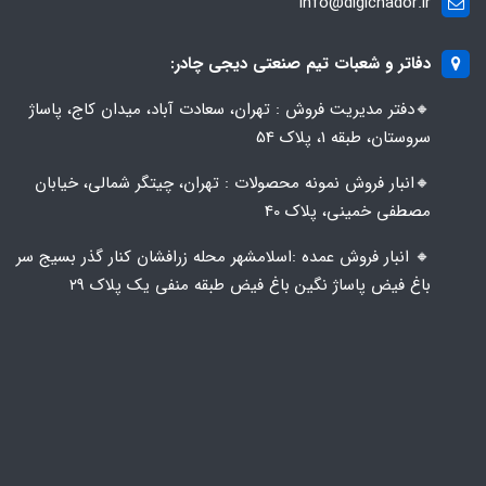
info@digichador.ir
دفاتر و شعبات تیم صنعتی دیجی چادر:
🔸️​​دفتر مدیریت فروش : تهران، سعادت آباد، میدان کاج، پاساژ
سروستان، طبقه 1، پلاک 54
🔸️​​انبار فروش نمونه محصولات : تهران، چیتگر شمالی، خیابان
مصطفی خمینی، پلاک 40
🔸️ انبار فروش عمده :اسلامشهر محله زرافشان کنار گذر بسیج سر
باغ فیض پاساژ نگین باغ فیض طبقه منفی یک پلاک ۲۹