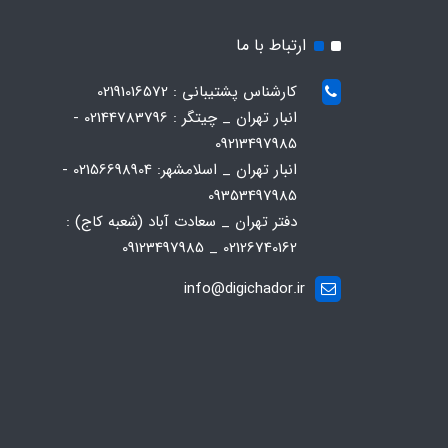
ارتباط با ما
کارشناس پشتیبانی : 02191016572
انبار تهران _ چیتگر : 02144783796 -
09213497985
انبار تهران _ اسلامشهر: 02156698904 -
09353497985
دفتر تهران _ سعادت آباد (شعبه کاج) :
02126740162 _ 09123497985
info@digichador.ir