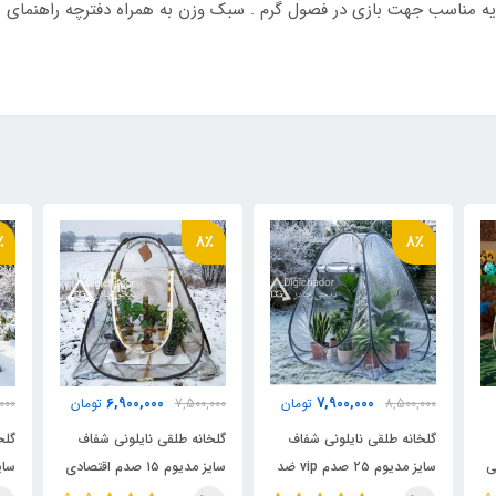
ه مناسب جهت بازی در فصول گرم . سبک وزن به همراه دفترچه راهنمای 
 ۳۰ در ۵۰
٪
8٪
8٪
A 
6,900,000
7,900,000
8,500,000
تومان
7,500,000
تومان
000
گلخانه طلقی نایلونی شفاف
گلخانه طلقی نایلونی شفاف
گلخ
ی
سایز مدیوم ۲۵ صدم vip ضد
سایز مدیوم ۱۵ صدم اقتصادی
آب چادری فنری بدون کف
ضد آب چادری فنری بدون
آب 