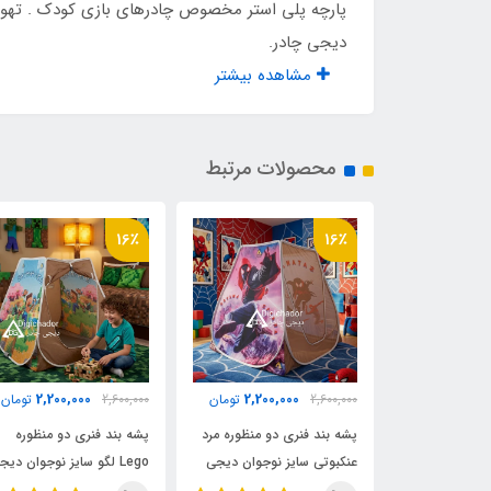
پارچه پلی استر مخصوص چادرهای بازی کودک . تهوی
کیف حمل مخصوص
دارد
دیجی چادر.
مشاهده بیشتر
وزن
۱۴۰۰ گرم
ابعاد بسته بندی
مستطیل
محصولات مرتبط
کشور تولید کننده
چین
16٪
16٪
درجه کارشناسی
plus
2,200,000
2,200,000
2,200,
تومان
2,600,000
تومان
2,600,000
تومان
دو منظوره لبوبو
پشه بند فنری دو منظوره مرد
پشه بند فنری دو منظوره
دیجی چادر
عنکبوتی سایز نوجوان دیجی
Lego لگو سایز نوجوان دیج
چادر
چادر