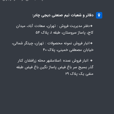
دفاتر و شعبات تیم صنعتی دیجی چادر:
🔸️​​دفتر مدیریت فروش : تهران، سعادت آباد، میدان
کاج، پاساژ سروستان، طبقه 1، پلاک 54
🔸️​​انبار فروش نمونه محصولات : تهران، چیتگر شمالی،
خیابان مصطفی خمینی، پلاک 40
🔸️ انبار فروش عمده :اسلامشهر محله زرافشان کنار
گذر بسیج سر باغ فیض پاساژ نگین باغ فیض طبقه
منفی یک پلاک ۲۹