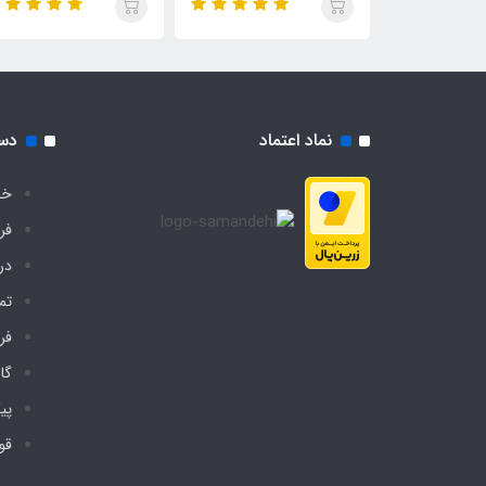
نماد اعتماد
دس
خا
فر
درب
تم
فر
گا
پی
قو