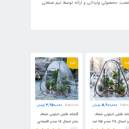
نصب. محصولی وارداتی و ارائه توسط تیم صنعتی
8٪
10٪
10
0,000
4,950,000
5,900,000
6,500,
تومان
5,500,000
تومان
2,350,000
انه طلقی نایلونی شفاف
گلخانه طلقی نایلونی شفاف
چادر بازی کمپی 
سایز اسمال ۲۵ صدم vip ضد
سایز اسمال ۱۵ صدم اقتصادی
چادری فنری بدون کف
ضد آب چادری فنری بدون
وارداتی (اصلی)