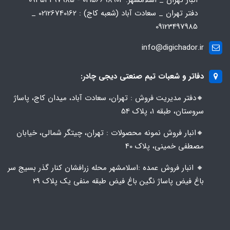
انبار تهران _ اسلامشهر: 02156698904 - 09353497985
دفتر تهران _ سعادت آباد (شعبه کاج) : 02126740162 _
09123497985
info@digichador.ir
دفاتر و شعبات تیم صنعتی دیجی چادر:
🔸️​​دفتر مدیریت فروش : تهران، سعادت آباد، میدان کاج، پاساژ
سروستان، طبقه 1، پلاک 54
🔸️​​انبار فروش نمونه محصولات : تهران، چیتگر شمالی، خیابان
مصطفی خمینی، پلاک 40
🔸️ انبار فروش عمده :اسلامشهر محله زرافشان کنار گذر بسیج سر
باغ فیض پاساژ نگین باغ فیض طبقه منفی یک پلاک ۲۹