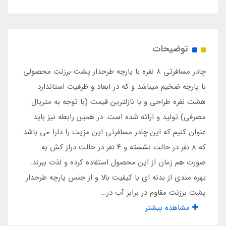
نوع پارچه
طرحدار بلیزر پشت برزنت مقاوم در برابر آب
توضیحات
نوع کف
چادر مسافرتی ۸ نفره با پارچه طرحدار پشت برزنت محصولی
کف ضخیم پارچه تفلون
با پارچه ضخیم میباشد و که در ابعاد و ظرفیت استاندارد
هشت نفره طراحی و با نازلترین قیمت (با توجه به متریال
نوع اسکلت
مصرفی) تولید و ارائه شده است. در همین رابطه نیز باید
عنوان کنیم که این چادر مسافرتی این مزیت را دارا می باشد
فنری با روکش پلاستیکی و نوار ابریشم
که ۸ نفر در حالت نشسته و ۴ نفر در حالت دراز کش به
صورت هم زمان از این محصول استفاده کرده و لذت ببرند.
جیب داخلی
بهره مندی از بدنه ای با کیفیت بالا و از جنس پارچه طرحدار
دارد
پشت برزنت مقاوم در برابر آب در...
مشاهده بیشتر
بند آویز لامپ