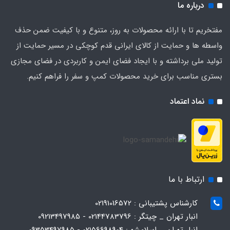
توری پشه بند درب و پنجره
درباره ما
مفتخریم تا با ارائه محصولات به روز، متنوع و با کیفیت ضمن حذف
دارد
واسطه ها و حمایت از کالای ایرانی قدم کوچکی در مسیر حمایت از
وزن
تولید ملی برداشته و با ایجاد فضای ایمن و کاربردی در فضای مجازی
بستری مناسب برای خرید محصولات کمپ و سفر را فراهم کنیم.
۷۵۰۰ گرم
نماد اعتماد
ارتباط با ما
کارشناس پشتیبانی : 02191016572
انبار تهران _ چیتگر : 02144783796 - 09213497985