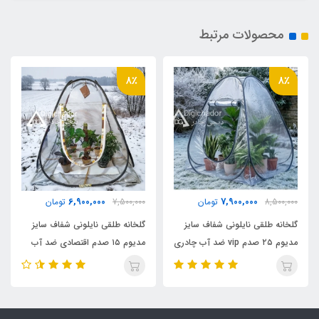
دارد
محصولات مرتبط
ظرفیت برای نشستن
8٪
8٪
۸ نفر
ظرفیت برای خواب
۴ نفر
6,900,000
7,900,000
8,500,000
تومان
7,500,000
تومان
حلقه مهار D در چهار کمر ضلع
گلخانه طلقی نایلونی شفاف سایز
گلخانه طلقی نایلونی شفاف سایز
دارد
مدیوم ۲۵ صدم vip ضد آب چادری
مدیوم ۱۵ صدم اقتصادی ضد آب
فنری بدون کف دیجی چادر
چادری فنری بدون کف دیجی چادر
اقلام همراه
کیف حمل مخصوص