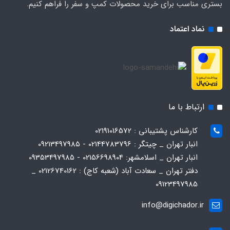
بستری مناسب برای خرید محصولات کمپ و سفر را فراهم کنیم.
نماد اعتماد
ارتباط با ما
کارشناس پشتیبانی : 02191016572
انبار تهران _ چیتگر : 02144783796 - 09213497985
انبار تهران _ اسلامشهر: 02156698904 - 09353497985
دفتر تهران _ سعادت آباد (شعبه کاج) : 02126740162 _
09123497985
info@digichador.ir