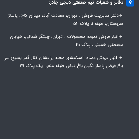
دفاتر و شعبات تیم صنعتی دیجی چادر:
🔸️​​دفتر مدیریت فروش : تهران، سعادت آباد، میدان کاج، پاساژ
سروستان، طبقه 1، پلاک 54
🔸️​​انبار فروش نمونه محصولات : تهران، چیتگر شمالی، خیابان
مصطفی خمینی، پلاک 40
🔸️ انبار فروش عمده :اسلامشهر محله زرافشان کنار گذر بسیج سر
باغ فیض پاساژ نگین باغ فیض طبقه منفی یک پلاک ۲۹