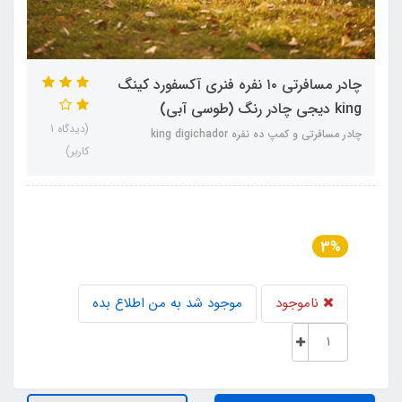
چادر مسافرتی ۱۰ نفره فنری آکسفورد کینگ
king دیجی چادر رنگ (طوسی آبی)
(دیدگاه 1
چادر مسافرتی و کمپ ده نفره king digichador
کاربر)
3%
ناموجود
موجود شد به من اطلاع بده