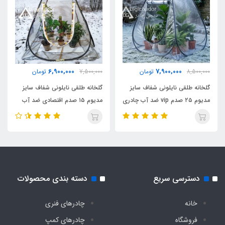
وزن
۱۳۰۰۰ گرم
اقلام همراه
6,900,000
7,900,000
8,500,000
تومان
7,500,000
تومان
کیف حمل مخصوص، روکش سقف و کیف زباله
گلخانه طلقی نایلونی شفاف سایز
گلخانه طلقی نایلونی شفاف سایز
مدیوم ۲۵ صدم vip ضد آب چادری
مدیوم ۱۵ صدم اقتصادی ضد آب
درجه کارشناسی دیجی چادر
فنری بدون کف دیجی چادر
چادری فنری بدون کف دیجی چادر
پرچمدار
دسترسی سریع
دسته بندی محصولات
خانه
چادرهای فنری
فروشگاه
چادرهای کمپ