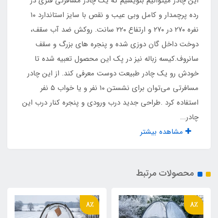
این چادر میتوانیم بنویسیم که یک چادر مسافرتی فنری در
رده پرچمدار و کامل وبی عیب و نقص با سایز استاندارد ۱۰
نوع پارچه
نفره ۲۷۰ در ۲۷۰ و ارتفاع ۲۲۰ سانت. روکش ضد آب سقف،
دوخت داخل گان دوزی شده و پنجره های بزرگ و سقف
آکسفورد پشت نقره ضد آب و ضد سایه
سانروف.کیسه زباله نیز در پک این محصول تعبیه شده تا
خودش رو یک چادر طبیعت دوست معرفی کند. از این چادر
تعداد پنجره به همراه سانروف
مسافرتی می‌توان برای نشستن ۱۰ نفر و یا خواب ۵ نفر
۵ عدد
استفاده کرد .طراحی جدید درب ورودی و پنجره کنار درب این
چادر...
تعداد درب ورودی
مشاهده بیشتر
۱ عدد
محصولات مرتبط
نوع اسکلت
فنری آسان تاشو با روکش پلاستیکی و نوار ابریشم
8٪
8٪