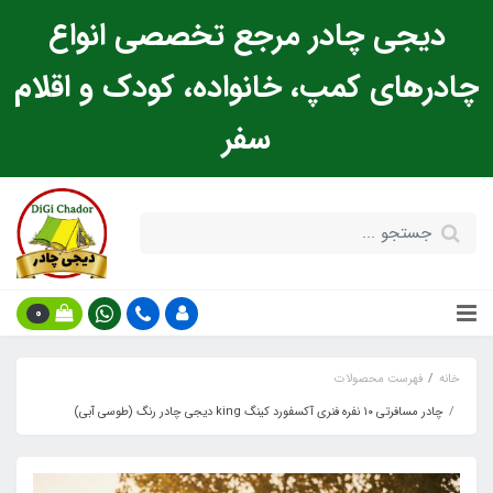
دیجی چادر مرجع تخصصی انواع
چادرهای کمپ، خانواده، کودک و اقلام
سفر
0
خانه
فهرست محصولات
چادر مسافرتی ۱۰ نفره فنری آکسفورد کینگ king دیجی چادر رنگ (طوسی آبی)