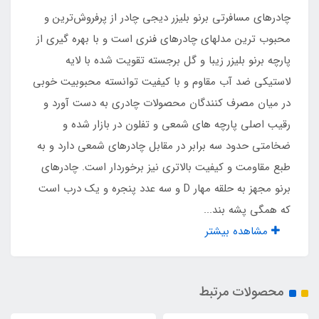
چادرهای مسافرتی برنو بلیزر دیجی چادر از پرفروش‌ترین و
4 نفر
محبوب ترین مدلهای چادرهای فنری است و با بهره گیری از
پارچه برنو بلیزر زیبا و گل برجسته تقویت شده با لایه
تعداد پنجره
لاستیکی ضد آب مقاوم و با کیفیت توانسته محبوبیت خوبی
در میان مصرف کنندگان محصولات چادری به دست آورد و
سه عدد
رقیب اصلی پارچه های شمعی و تفلون در بازار شده و
ضخامتی حدود سه برابر در مقابل چادرهای شمعی دارد و به
جنس چادر
طبع مقاومت و کیفیت بالاتری نیز برخوردار است. چادرهای
برنو بلیزر دولایه ضد آب درجه یک
برنو مجهز به حلقه مهار D و سه عدد پنجره و یک درب است
که همگی پشه‌ بند...
جنس تور پشه‌ بند درب و پنجره ها
مشاهده بیشتر
حریر ریزبافت درجه یک
محصولات مرتبط
نوع زیپها