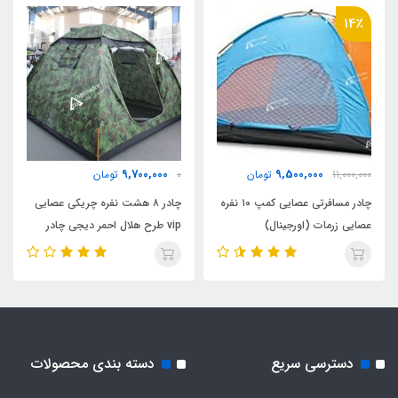
شماره 10 دنده درشت دوسر
14٪
نوع اسکلت
فنری روکشدار آسان تاشو
اقلام همراه
9,700,000
9,500,000
11,000,000
تومان
0
تومان
کیف حمل
چادر مسافرتی عصایی کمپ ۱۰ نفره
چادر ۸ هشت نفره چریکی عصایی
عصایی زرمات (اورجینال)
vip طرح هلال احمر دیجی چادر
قطر جمع شده کیف
۷۵ سانت
نوع پنجره ها
دسترسی سریع
دسته بندی محصولات
اسپانیایی