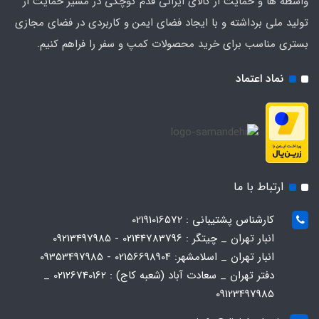
واسطه ها و حمایت از کالای ایرانی قدم کوچکی در مسیر حمایت از
تولید ملی برداشته و با ایجاد فضای ایمن و کاربردی در فضای مجازی
بستری مناسب برای خرید محصولات کمپ و سفر را فراهم کنیم.
نماد اعتماد
ارتباط با ما
کارشناس پشتیبانی : 02191016572
انبار تهران _ چیتگر : 02144783796 - 09213497985
انبار تهران _ اسلامشهر: 02156698904 - 09353497985
دفتر تهران _ سعادت آباد (شعبه کاج) : 02126740162 _
09123497985