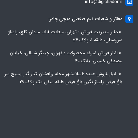
info@digichador.ir
دفاتر و شعبات تیم صنعتی دیجی چادر:
🔸️​​دفتر مدیریت فروش : تهران، سعادت آباد، میدان کاج، پاساژ
سروستان، طبقه 1، پلاک 54
🔸️​​انبار فروش نمونه محصولات : تهران، چیتگر شمالی، خیابان
مصطفی خمینی، پلاک 40
🔸️ انبار فروش عمده :اسلامشهر محله زرافشان کنار گذر بسیج سر
باغ فیض پاساژ نگین باغ فیض طبقه منفی یک پلاک ۲۹