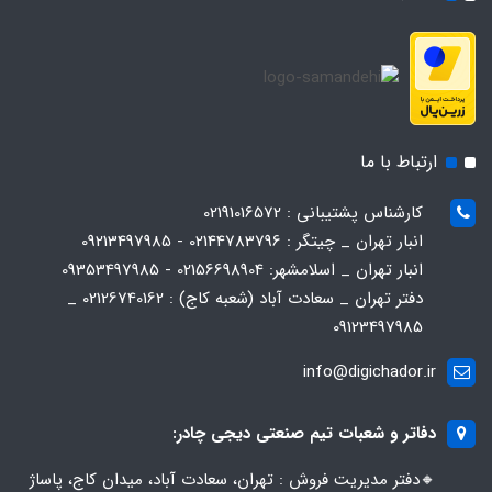
ارتباط با ما
کارشناس پشتیبانی : 02191016572
انبار تهران _ چیتگر : 02144783796 - 09213497985
انبار تهران _ اسلامشهر: 02156698904 - 09353497985
دفتر تهران _ سعادت آباد (شعبه کاج) : 02126740162 _
09123497985
info@digichador.ir
دفاتر و شعبات تیم صنعتی دیجی چادر:
🔸️​​دفتر مدیریت فروش : تهران، سعادت آباد، میدان کاج، پاساژ