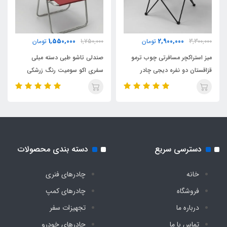
1,550,000
2,900,000
3,300,000
تومان
1,750,000
تومان
میز استراکچر مسافرتی چوب ترمو
صندلی تاشو طبی دسته مبلی
قزاقستان دو نفره دیجی چادر
سفری اکو سومیت رنگ زرشکی
دسترسی سریع
دسته بندی محصولات
خانه
چادرهای فنری
فروشگاه
چادرهای کمپ
درباره ما
تجهیزات سفر
تماس با ما
چادرهای خودرو