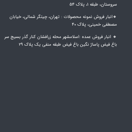
سروستان، طبقه 1، پلاک 54
🔸️​​انبار فروش نمونه محصولات : تهران، چیتگر شمالی، خیابان
مصطفی خمینی، پلاک 40
🔸️ انبار فروش عمده :اسلامشهر محله زرافشان کنار گذر بسیج سر
باغ فیض پاساژ نگین باغ فیض طبقه منفی یک پلاک ۲۹