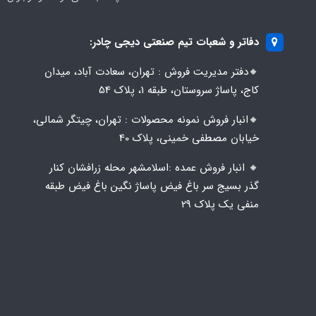
دفاتر و شعبات تیم صنعتی دیجی چادر:
🔸️​​دفتر مدیریت فروش : تهران، سعادت آباد، میدان
کاج، پاساژ سروستان، طبقه 1، پلاک 54
🔸️​​انبار فروش نمونه محصولات : تهران، چیتگر شمالی،
خیابان مصطفی خمینی، پلاک 40
🔸️ انبار فروش عمده :اسلامشهر محله زرافشان کنار
گذر بسیج سر باغ فیض پاساژ نگین باغ فیض طبقه
منفی یک پلاک ۲۹