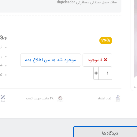
ساک حمل صندلی مسافرتی digichador
ویژگ
24%
ابعاد: ۵
وزن: 
ناموجود
موجود شد به من اطلاع بده
قفل
تعد
نماد اعتماد
48 ساعت مهلت تست
دیدگاه‌ها