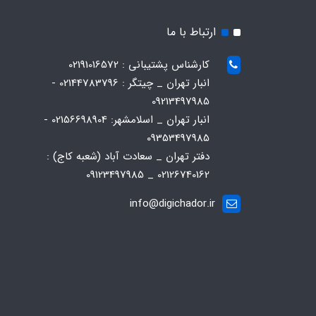
ارتباط با ما
کارشناس پشتیبانی : 02191016572
انبار تهران _ چیتگر : 02144783796 -
09213497985
انبار تهران _ اسلامشهر: 02156698904 -
09353497985
دفتر تهران _ سعادت آباد (شعبه کاج) :
02126740162 _ 09123497985
info@digichador.ir