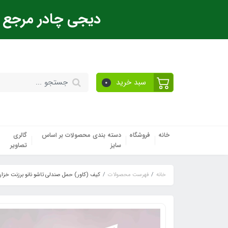
دیجی چادر مرجع ت
سبد خرید
0
خانه
فروشگاه
دسته بندی محصولات بر اساس
گالری
سایز
تصاویر
خانه
فهرست محصولات
کیف (کاور) حمل صندلی تاشو نانو برزنت خزا