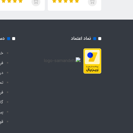
نماد اعتماد
دس
خا
فر
درب
تم
فر
گا
پی
قو