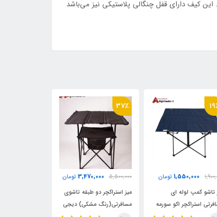
ین کیف دارای قفل چنگالی پلاستیکی نیز می‌باشد
16٪
37٪
19
0,000
3,470,000
1,550,000
1,900
تومان
5,500,000
تومان
3,500,000
 تاشو کمپ لوله ای
میز استراکچر دو طبقه تاشوی
صندلی کارگردانی
فرتی استراکچر اکو سورمه
مسافرتی(رنگ مشکی) دیجی
استراکچر اکو دیج
چادر