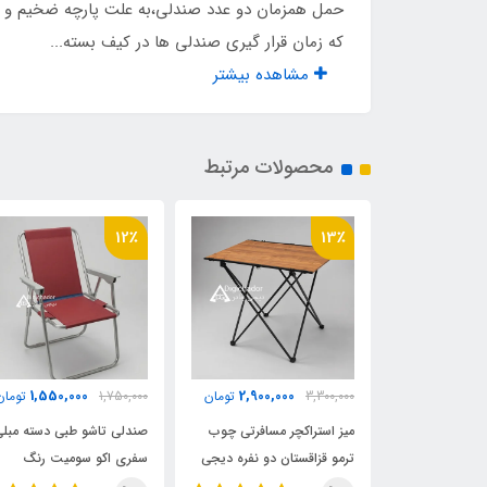
حمل همزمان دو عدد صندلی،به علت پارچه ضخیم و مق
که زمان قرار گیری صندلی ها در کیف بسته...
مشاهده بیشتر
محصولات مرتبط
12٪
13٪
1,550,000
2,900,000
2,970,
تومان
3,300,000
تومان
1,750,000
تومان
ی تاشو کتابی
میز استراکچر مسافرتی چوب
صندلی تاشو طبی دسته مبل
ترمو قزاقستان دو نفره دیجی
سفری اکو سومیت رنگ
چادر
زرشکی