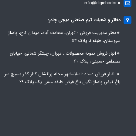
info@digichador.ir
دفاتر و شعبات تیم صنعتی دیجی چادر:
🔸️​​دفتر مدیریت فروش : تهران، سعادت آباد، میدان کاج، پاساژ
سروستان، طبقه 1، پلاک 54
🔸️​​انبار فروش نمونه محصولات : تهران، چیتگر شمالی، خیابان
مصطفی خمینی، پلاک 40
🔸️ انبار فروش عمده :اسلامشهر محله زرافشان کنار گذر بسیج سر
باغ فیض پاساژ نگین باغ فیض طبقه منفی یک پلاک ۲۹