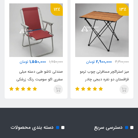
12٪
13٪
1,550,000
2,900,000
3,300,000
تومان
1,750,000
تومان
میز استراکچر مسافرتی چوب ترمو
صندلی تاشو طبی دسته مبلی
قزاقستان دو نفره دیجی چادر
سفری اکو سومیت رنگ زرشکی
دسترسی سریع
دسته بندی محصولات