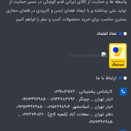
واسطه ها و حمایت از کالای ایرانی قدم کوچکی در مسیر حمایت از
تولید ملی برداشته و با ایجاد فضای ایمن و کاربردی در فضای مجازی
بستری مناسب برای خرید محصولات کمپ و سفر را فراهم کنیم.
نماد اعتماد
ارتباط با ما
کارشناس پشتیبانی : 02191016572
انبار تهران _ چیتگر : 02144783796 - 09213497985
انبار تهران _ اسلامشهر: 02156698904 - 09353497985
دفتر تهران _ سعادت آباد (شعبه کاج) : 02126740162 _
09123497985