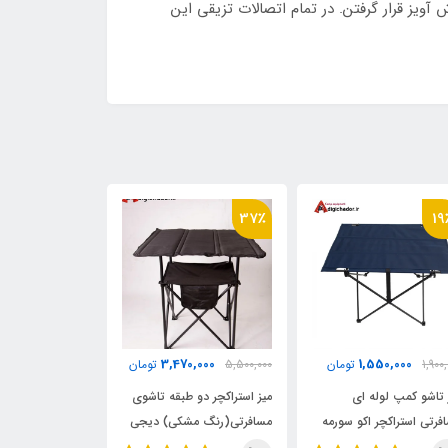
یز قرار گرفتن. در تمام اتصالات تزیقی این
16٪
37٪
19
0,000
3,470,000
1,550,000
1,900
تومان
5,500,000
تومان
3,500,000
 تاشو کمپ لوله ای
میز استراکچر دو طبقه تاشوی
صندلی کارگردانی
فرتی استراکچر اکو سورمه
مسافرتی(رنگ مشکی) دیجی
استراکچر اکو دیج
چادر