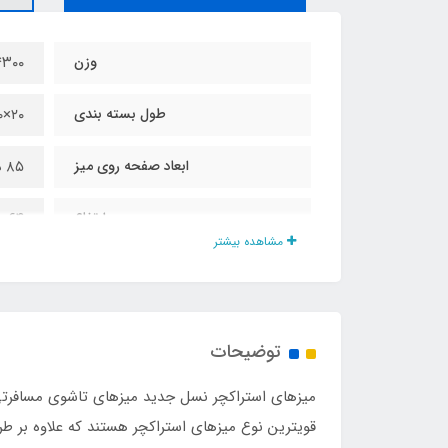
وزن
۴۳۰۰ گر
طول بسته بندی
۲۰×۹۰×۱۰ سانت
ابعاد صفحه روی میز
۸۵ در ۵۴ سانت
ارتفاع
۶۴ سانت
مشاهده بیشتر
جنس صفحه روی میز
فایبرگلا
تحمل وزن
۳۰ کیلو
توضیحات
میزهای استراکچر نسل جدید میزهای تاشوی مسافرت
قویترین نوع میزهای استراکچر هستند که علاوه بر ط