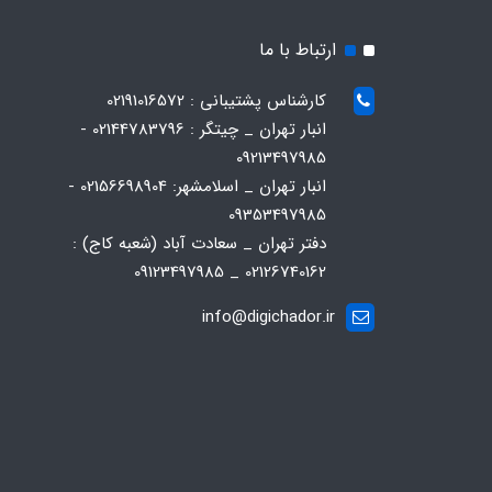
ارتباط با ما
کارشناس پشتیبانی : 02191016572
انبار تهران _ چیتگر : 02144783796 -
09213497985
انبار تهران _ اسلامشهر: 02156698904 -
09353497985
دفتر تهران _ سعادت آباد (شعبه کاج) :
02126740162 _ 09123497985
info@digichador.ir