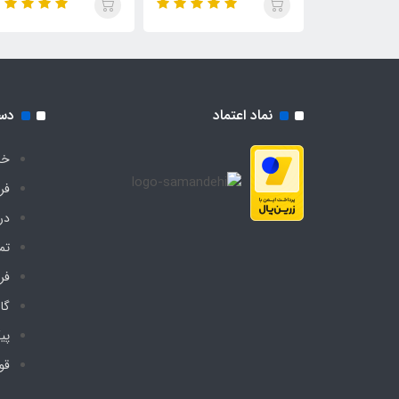
نماد اعتماد
دس
خا
فر
درب
تم
فر
گا
پی
قو