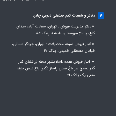
دفاتر و شعبات تیم صنعتی دیجی چادر:
🔸️​​دفتر مدیریت فروش : تهران، سعادت آباد، میدان
کاج، پاساژ سروستان، طبقه 1، پلاک 54
🔸️​​انبار فروش نمونه محصولات : تهران، چیتگر شمالی،
خیابان مصطفی خمینی، پلاک 40
🔸️ انبار فروش عمده :اسلامشهر محله زرافشان کنار
گذر بسیج سر باغ فیض پاساژ نگین باغ فیض طبقه
منفی یک پلاک ۲۹