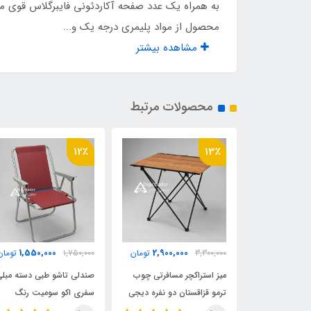
به همراه یک عدد صفحه آکاردئونی فایبرگلاس قوی م
محصول از مواد پلیمری درجه یک و...
مشاهده بیشتر
محصولات مرتبط
12٪
13٪
1,550,000
2,900,000
2,970,
تومان
3,300,000
تومان
1,750,000
تومان
ی تاشو کتابی
میز استراکچر مسافرتی چوب
صندلی تاشو طبی دسته مبل
ترمو قزاقستان دو نفره دیجی
سفری اکو سومیت رنگ
چادر
زرشکی