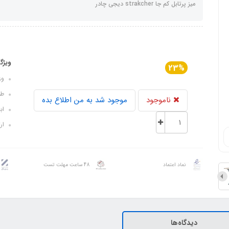
میز پرتابل کم جا strakcher دیجی چادر
ویژگ
23%
وزن: 
طول 
ناموجود
موجود شد به من اطلاع بده
ابعا
ارتفا
نماد اعتماد
48 ساعت مهلت تست
دیدگاه‌ها