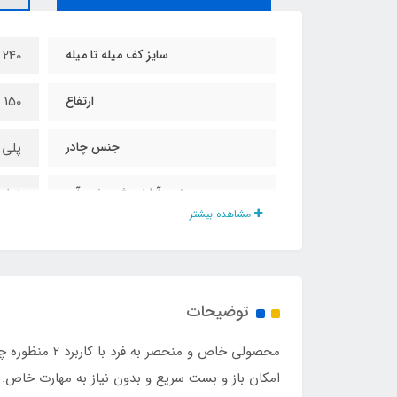
سایز کف میله تا میله
240 در 240 سانت
ارتفاع
150 سانت
جنس چادر
پلی 
دوخت آپارات شده ضد آب
ندارد
مشاهده بیشتر
محافظت در برابر سایه انداختن
دارد
محافظت در برابر اشعه uv و نور
دارد
خورشید
توضیحات
مناسب برای خواب
۳ ال ۴ نفر
امکان باز و بست سریع و بدون نیاز به مهارت خاص. 
مناسب برای نشستن
۶ الی ۷ نفر