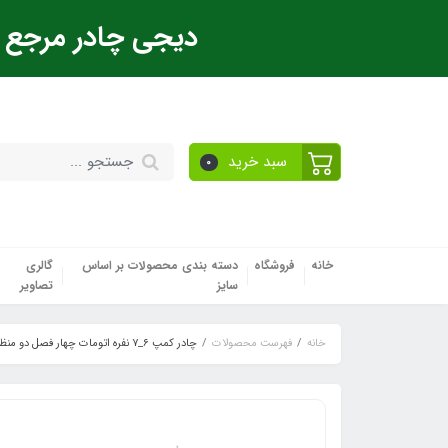
دیجی چادر مرجع ت
سبد خرید
0
خانه
فروشگاه
دسته بندی محصولات بر اساس
گالری
سایز
تصاویر
خانه
فهرست محصولات
چادر کمپ ۶_۷ نفره اتومات چهار فصل دو منظوره (اورجینال)