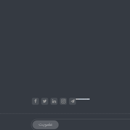
Powered by
Embed Google Maps
&
Phase 10 rules
عضویت