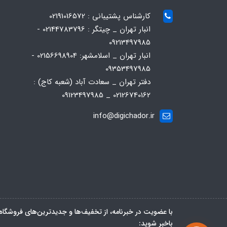
کارشناس پشتیبانی : 02191016572
انبار تهران _ چیتگر : 02144783796 -
09213497985
انبار تهران _ اسلامشهر: 02156698904 -
09353497985
دفتر تهران _ سعادت آباد (شعبه کاج) :
02126740162 _ 09123497985
info@digichador.ir
با عضویت در خبرنامه، از تخفیف‌ها و جدیدترین‌های فروشگاه
باخبر شوید: