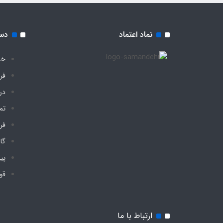
نماد اعتماد
دس
خا
فر
درب
تم
فر
گا
پی
قو
ارتباط با ما