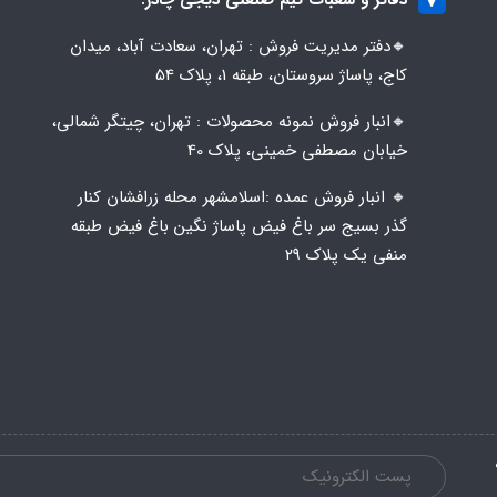
🔸️​​دفتر مدیریت فروش : تهران، سعادت آباد، میدان
کاج، پاساژ سروستان، طبقه 1، پلاک 54
🔸️​​انبار فروش نمونه محصولات : تهران، چیتگر شمالی،
خیابان مصطفی خمینی، پلاک 40
🔸️ انبار فروش عمده :اسلامشهر محله زرافشان کنار
گذر بسیج سر باغ فیض پاساژ نگین باغ فیض طبقه
منفی یک پلاک ۲۹