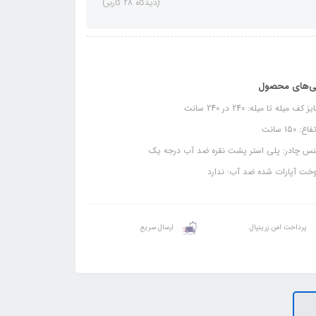
(دیدگاه 28 کاربر)
ی‌های محصول
 کف میله تا میله: 240 در 240 سانت
ع: 150 سانت
س چادر: پلی استر پشت نقره ضد آب درجه یک
خت آپارات شده ضد آب: ندارد
پرداخت امن زرینپال
ارسال سریع