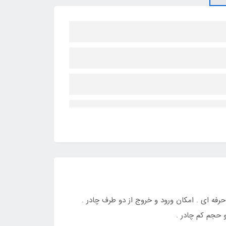
ز شو در ۴ طرف و تبدیل به یک پشه بند اتومات حرفه ای . امکان ورود و خروج از دو طرف چادر .
 حجم کم چادر .