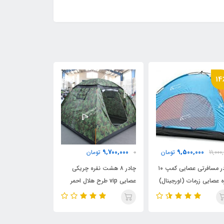
14
9,300,000
9,700,000
9,500,000
11,000
تومان
0
تومان
0
تو
وش سقف
چادر مسافرتی عصایی کمپ ۱۰
چادر ۸ هشت نفره چریکی
ه عصایی زرمات (اورجینال)
عصایی vip طرح هلال احمر
هلال احمر دیجی 
دیجی چادر