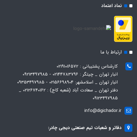
نماد اعتماد
ارتباط با ما
کارشناس پشتیبانی : 02191016572
انبار تهران _ چیتگر : 02144783796 - 09213497985
انبار تهران _ اسلامشهر: 02156698904 - 09353497985
دفتر تهران _ سعادت آباد (شعبه کاج) : 02126740162 _
09123497985
info@digichador.ir
دفاتر و شعبات تیم صنعتی دیجی چادر: