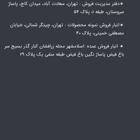
🔸️​​دفتر مدیریت فروش : تهران، سعادت آباد، میدان کاج، پاساژ
سروستان، طبقه 1، پلاک 54
🔸️​​انبار فروش نمونه محصولات : تهران، چیتگر شمالی، خیابان
مصطفی خمینی، پلاک 40
🔸️ انبار فروش عمده :اسلامشهر محله زرافشان کنار گذر بسیج سر
باغ فیض پاساژ نگین باغ فیض طبقه منفی یک پلاک ۲۹