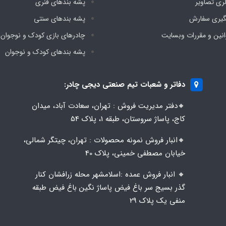
لری تصاویر
پشه‌ بندهای فنری
گیری سفارش
پشه‌ بندهای سنتی
انین و مقررات وبسایت
چادرهای بازی کودک و نوجوان
پشه‌ بندهای کودک و نوجوان
دفاتر و شعبات تیم صنعتی دیجی چادر:
🔸️​​دفتر مدیریت فروش : تهران، سعادت آباد، میدان
کاج، پاساژ سروستان، طبقه 1، پلاک 54
🔸️​​انبار فروش نمونه محصولات : تهران، چیتگر شمالی،
خیابان مصطفی خمینی، پلاک 40
🔸️ انبار فروش عمده :اسلامشهر محله زرافشان کنار
گذر بسیج سر باغ فیض پاساژ نگین باغ فیض طبقه
منفی یک پلاک ۲۹