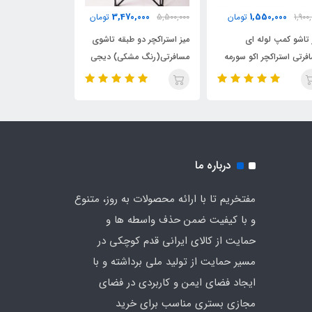
0,000
3,470,000
1,550,000
1,900
تومان
5,500,000
تومان
3,500,000
 تاشو کمپ لوله ای
میز استراکچر دو طبقه تاشوی
صندلی کارگردانی
فرتی استراکچر اکو سورمه
مسافرتی(رنگ مشکی) دیجی
استراکچر اکو دیج
چادر
درباره ما
مفتخریم تا با ارائه محصولات به روز، متنوع
و با کیفیت ضمن حذف واسطه ها و
حمایت از کالای ایرانی قدم کوچکی در
مسیر حمایت از تولید ملی برداشته و با
ایجاد فضای ایمن و کاربردی در فضای
مجازی بستری مناسب برای خرید