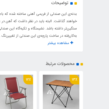
توضیحات
پک پلمپ شده وکیوم
دارد
بدنه‌ی این صندلی از فریمی آهنی ساخته شده که با
پلاستیک تعادل زیر پایه ها
دارد
خواهند گذاشت. البته باید در نظر داشت که آهن در
سنگین‌تر داشته باشد. نشیمنگاه و تکیه‌گاه این صندل
دوخت صنعتی کفی
دارد
به‌کاررفته در ساخت پارچه‌ی این صندلی از تغییررنگ 
مشاهده بیشتر
مناسب تا وزن
۱۵۰ کیلو
نوع پارچه
ژاکا
محصولات مرتبط
نوار دوزی مابین کفی و پشتی
دارد
12٪
13٪
۲ عدد فنر طولی تقویت زیر نشیمن
دارد
فوم طبی پشت صندلی
دارد