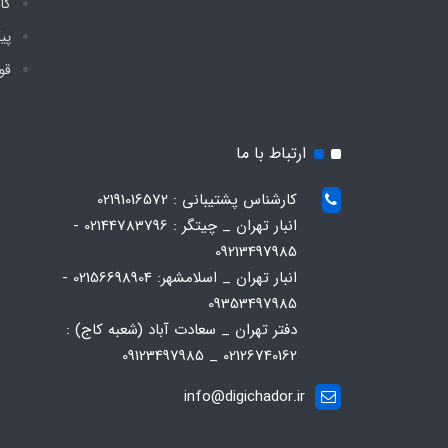
گا
پی
قو
ارتباط با ما
کارشناس پشتیبانی : 02191016572
انبار تهران _ چیتگر : 02144783796 -
09213497985
انبار تهران _ اسلامشهر: 02156698904 -
09353497985
دفتر تهران _ سعادت آباد (شعبه کاج) :
02126740162 _ 09123497985
info@digichador.ir