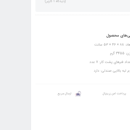
(دیدگاه 1 کاربر)
ی‌های محصول
 × ۴6 × ۵۳ سانت
3455 گرم
اد فنرهای پشت کار: 7 عدد
 لبه بالایی صندلی: دارد
پرداخت امن زرینپال
ارسال سریع