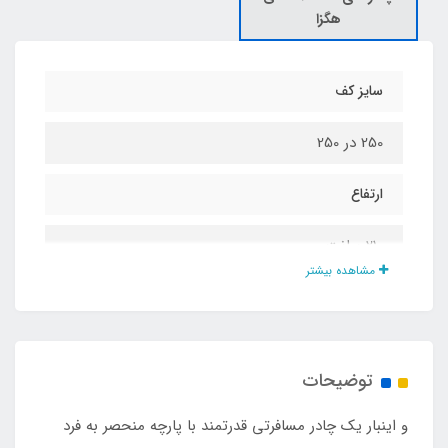
هگزا
سایز کف
250 در 250
ارتفاع
210 سانت
مشاهده بیشتر
جنس چادر
نانو برزنت طرحدار سه بعدی
توضیحات
تعداد درب ورودی
و اینبار یک چادر مسافرتی قدرتمند با پارچه منحصر به فرد