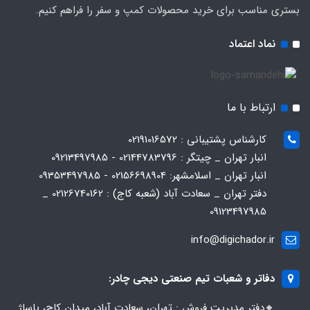
بستری مناسب برای خرید محصولات کمپ و سفر را فراهم کنیم.
نماد اعتماد
ارتباط با ما
کارشناس پشتیبانی : 02191016572
انبار تهران _ چیتگر : 02144783796 - 09213497985
انبار تهران _ اسلامشهر: 02156698904 - 09353497985
دفتر تهران _ سعادت آباد (شعبه کاج) : 02126740162 _
09123497985
info@digichador.ir
دفاتر و شعبات تیم صنعتی دیجی چادر:
🔸️​​دفتر مدیریت فروش : تهران، سعادت آباد، میدان کاج، پاساژ