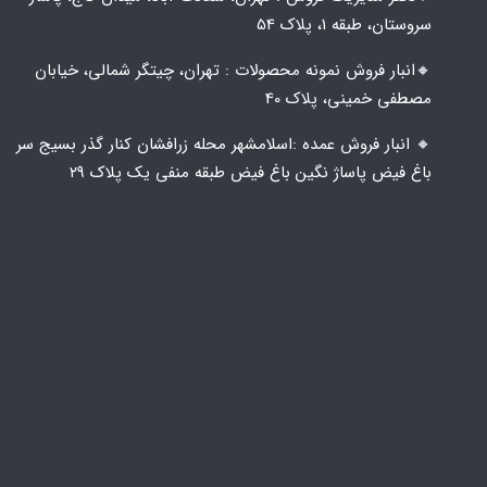
سروستان، طبقه 1، پلاک 54
🔸️​​انبار فروش نمونه محصولات : تهران، چیتگر شمالی، خیابان
مصطفی خمینی، پلاک 40
🔸️ انبار فروش عمده :اسلامشهر محله زرافشان کنار گذر بسیج سر
باغ فیض پاساژ نگین باغ فیض طبقه منفی یک پلاک ۲۹