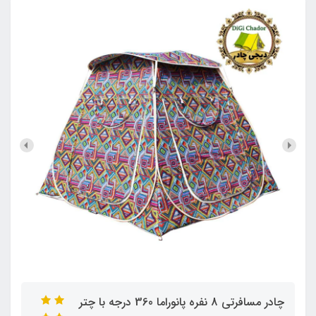
چادر مسافرتی 8 نفره پانوراما 360 درجه با چتر