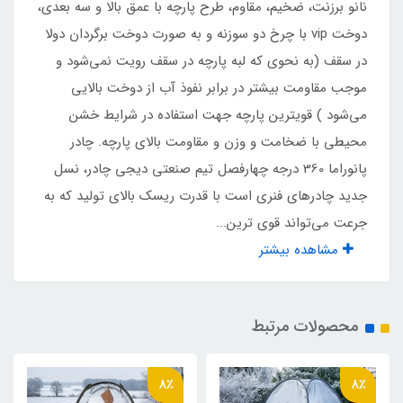
4 عدد مجهز به توری پشه‌ بند حریر
نانو برزنت، ضخیم، مقاوم، طرح پارچه با عمق بالا و سه بعدی،
دوخت vip با چرخ دو سوزنه و به صورت دوخت برگردان دولا
تعداد پنجره
در سقف (به نحوی که لبه پارچه در سقف رویت نمی‌شود و
موجب مقاومت بیشتر در برابر نفوذ آب از دوخت بالایی
5 عدد مجهز به توری پشه‌ بند حریر
می‌شود ) قویترین پارچه جهت استفاده در شرایط خشن
محیطی با ضخامت و وزن و مقاومت بالای پارچه. چادر
اقلام همراه
پانوراما 360 درجه چهارفصل تیم صنعتی دیجی چادر، نسل
چتر و کیف حمل
جدید چادرهای فنری است با قدرت ریسک بالای تولید که به
جرعت می‌تواند قوی ترین...
نوع دوخت داخل
مشاهده بیشتر
لبه برگردان سفارشی
محصولات مرتبط
حلقه D
8 عدد در بدنه و کف
8٪
8٪