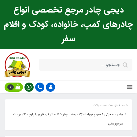
دیجی چادر مرجع تخصصی انواع
چادرهای کمپ، خانواده، کودک و اقلام
سفر
0
خانه
فهرست محصولات
چادر مسافرتی 8 نفره پانوراما 360 درجه با چتر vip صادراتی فنری با پارچه نانو برزنت
سرخپوستی