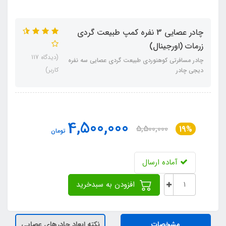
چادر عصایی 3 نفره کمپ طبیعت گردی
زرمات (اورجینال)
(دیدگاه 117
چادر مسافرتی کوهنوردی طبیعت گردی عصایی سه نفره
کاربر)
دیجی چادر
4,500,000
5,500,000
19%
تومان
آماده ارسال
افزودن به سبدخرید
مشخصات
نکته ابعاد چادرهای عصایی