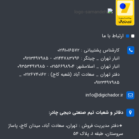
ارتباط با ما
کارشناس پشتیبانی : 02191016572
انبار تهران _ چیتگر : 02144783796 - 09213497985
انبار تهران _ اسلامشهر: 02156698904 - 09353497985
دفتر تهران _ سعادت آباد (شعبه کاج) : 02126740162 _
09123497985
info@digichador.ir
دفاتر و شعبات تیم صنعتی دیجی چادر:
🔸️​​دفتر مدیریت فروش : تهران، سعادت آباد، میدان کاج، پاساژ
سروستان، طبقه 1، پلاک 54