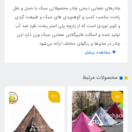
نوع اسکلت
چادرهای عصایی دیجی چادر محصولاتی سبک با حمل و نقل
کامپوزیت فایبر گلاس عصایی
راحت مناسب کمپ و کوهنوردی های سبک و طبیعت گردی
و کویر نوردی است که از پارچه پلی استر پشت نقره ضد آب
تعداد و نوع پنجره
تولید شده و اسکلت فایبرگلاس عصایی سبک وزن دارد.این
چادر در سایزها و رنگهای مختلف ارائه می‌شود.
یک عدد در سقف چادر مجهز به توری و روکش
مشاهده بیشتر
جداگانه
ظرفیت
محصولات مرتبط
مناسب برای نشستن 3 نفر و یا خواب 2 نفر بدون
وسایل همراه
4٪
8٪
جنس چادر
پلی استر پشت نقره ضد آب درجه یک