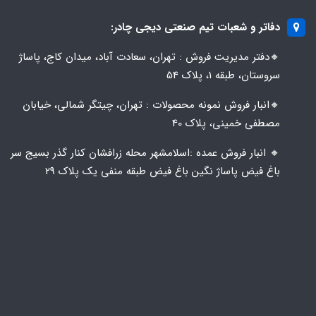
دفاتر و شعبات تیم صنعتی دیجی چادر:
🔸️​​دفتر مدیریت فروش : تهران، سعادت آباد، میدان کاج، پاساژ
سروستان، طبقه 1، پلاک 54
🔸️​​انبار فروش نمونه محصولات : تهران، چیتگر شمالی، خیابان
مصطفی خمینی، پلاک 40
🔸️ انبار فروش عمده :اسلامشهر محله زرافشان کنار گذر بسیج سر
باغ فیض پاساژ نگین باغ فیض طبقه منفی یک پلاک ۲۹