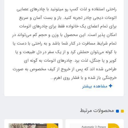
دوخت آپارات شده ضد آب
راحتی استفاده و لذت کمپ رو میتونید با چادرهای عصایی
ندارد
اتومات دیجی چادر تجربه کنید. باز و بست آسان و سریع
برای تمام اعضای یک خانواده فقط برای چادرهای اتومات
نوع اسکلت
امکان پذیر است. این محصول با وزن و حجم کم می‌تواند در
تمام شرایط مسافرت در کنار شما باشد و به راحتی با دست یا
عصایی اتومات چتری آسان تاشو
با کوله می‌توان حملش کرد و از یک سفر در دل طبیعت و یا
کویر و یا جنگل، لذت برد. چادرهای اتومات به گونه ای
اقلام همراه
طراحی شده اند که پس از خروج از کیف مخصوص به صورت
کیف حمل ، میخ مهار
خرچنگی باز شده و با فشار روی اهرم...
مشاهده بیشتر
ابعاد بسته بندی
۹۰*18*15 سانت
محصولات مرتبط
وزن چادر