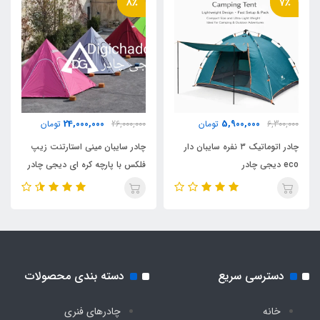
8٪
7٪
۲۹۰۰ گرم
مناسب برای نشستن
۱۰ نفر
24,000,000
5,900,000
6,300,000
تومان
26,000,000
تومان
مناسب برای خواب
چادر اتوماتیک ۳ نفره سایبان دار
چادر سایبان مینی استارتنت زیپ
4_5 نفر
eco دیجی چادر
فلکس با پارچه کره ای دیجی چادر
آویز لامپ سقف
دارد
تعداد درب
دسترسی سریع
دسته بندی محصولات
یک عدد مجهز به توری پشه بند
خانه
چادرهای فنری