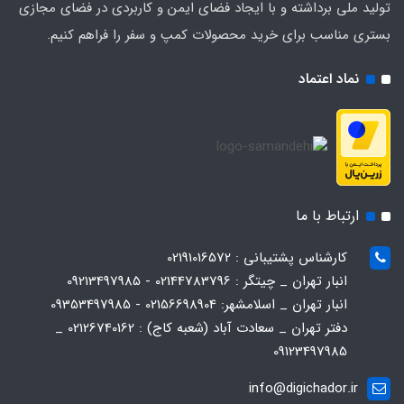
تولید ملی برداشته و با ایجاد فضای ایمن و کاربردی در فضای مجازی
بستری مناسب برای خرید محصولات کمپ و سفر را فراهم کنیم.
نماد اعتماد
ارتباط با ما
کارشناس پشتیبانی : 02191016572
انبار تهران _ چیتگر : 02144783796 - 09213497985
انبار تهران _ اسلامشهر: 02156698904 - 09353497985
دفتر تهران _ سعادت آباد (شعبه کاج) : 02126740162 _
09123497985
info@digichador.ir