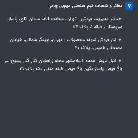
دفاتر و شعبات تیم صنعتی دیجی چادر:
🔸️​​دفتر مدیریت فروش : تهران، سعادت آباد، میدان کاج، پاساژ
سروستان، طبقه 1، پلاک 54
🔸️​​انبار فروش نمونه محصولات : تهران، چیتگر شمالی، خیابان
مصطفی خمینی، پلاک 40
🔸️ انبار فروش عمده :اسلامشهر محله زرافشان کنار گذر بسیج سر
باغ فیض پاساژ نگین باغ فیض طبقه منفی یک پلاک ۲۹