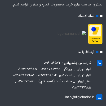
بستری مناسب برای خرید محصولات کمپ و سفر را فراهم کنیم.
نماد اعتماد
ارتباط با ما
کارشناس پشتیبانی : 02191016572
انبار تهران _ چیتگر : 02144783796 - 09213497985
انبار تهران _ اسلامشهر: 02156698904 - 09353497985
دفتر تهران _ سعادت آباد (شعبه کاج) : 02126740162 _
09123497985
info@digichador.ir