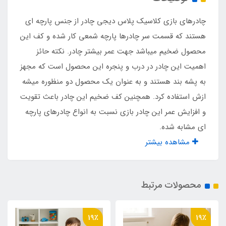
مناسب تا سن
چادرهای بازی کلاسیک پلاس دیجی چادر از جنس پارچه ای
10 سال
هستند که قسمت سر چادرها پارچه شمعی کار شده و کف این
محصول ضخیم میباشد جهت عمر بیشتر چادر. نکته حائز
نوع اسکلت
اهمیت این چادر در درب و پنجره این محصول است که مجهز
به پشه‌ بند هستند و به عنوان یک محصول دو منظوره میشه
فنری فلزی آسان تاشو با روکش پلاستیکی
ازش استفاده کرد. همچنین کف ضخیم این چادر باعث تقویت
و افزایش عمر این چادر بازی نسبت به انواع چادرهای پارچه
اقلام همراه
ای مشابه شده.
کیف حمل مخصوص
مشاهده بیشتر
محصولات مرتبط
19٪
19٪