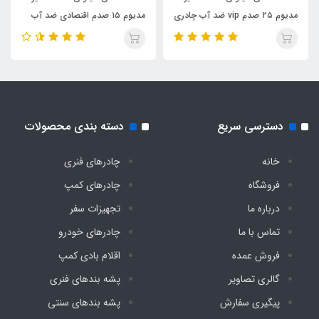
مدیوم ۲۵ صدم vip ضد آب چادری
مدیوم ۱۵ صدم اقتصادی ضد آب
فنری بدون کف دیجی چادر
چادری فنری بدون کف دیجی چادر
جنس کف
تفلون برزنت ضد آب مقاوم
تعداد پنجره
دسترسی سریع
دسته بندی محصولات
3 عدد
خانه
چادرهای فنری
تعداد درب ورودی
فروشگاه
چادرهای کمپ
درباره ما
تجهیزات سفر
یک عدد
تماس با ما
چادرهای خودرو
نوع تور پشه‌ بند درب و پنجرها
فروش عمده
اقلام بادی کمپ
گالری تصاویر
پشه‌ بندهای فنری
حریر ریزبافت درجه یک
پیگیری سفارش
پشه‌ بندهای سنتی