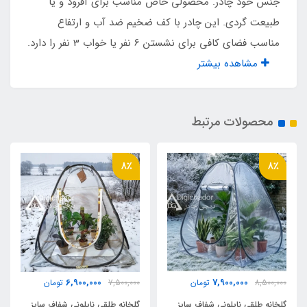
جنس خود چادر. محصولی خاص مناسب برای آفرود و یا
طبیعت گردی. این چادر با کف ضخیم ضد آب و ارتفاع
6 نفر
مناسب فضای کافی برای نشستن 6 نفر یا خواب 3 نفر را دارد.
مناسب برای خواب
مشاهده بیشتر
3 نفر
محصولات مرتبط
وزن چادر
5000 گرم
8٪
8٪
قطر کیف حمل
60 سانت
نوع پارچه
6,900,000
7,900,000
8,500,000
تومان
7,500,000
تومان
برنو طرحدار ضد آب درجه یک
گلخانه طلقی نایلونی شفاف سایز
گلخانه طلقی نایلونی شفاف سایز