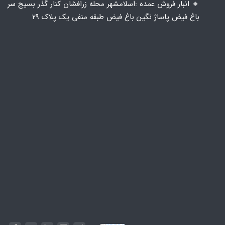
🔸️ انبار فروش عمده :اسلامشهر محله زرافشان کنار گذر بسیج سر
باغ فیض پاساژ نگین باغ فیض طبقه منفی یک پلاک ۲۹
Powered by
Embed Google Maps
&
Phase 10 rules