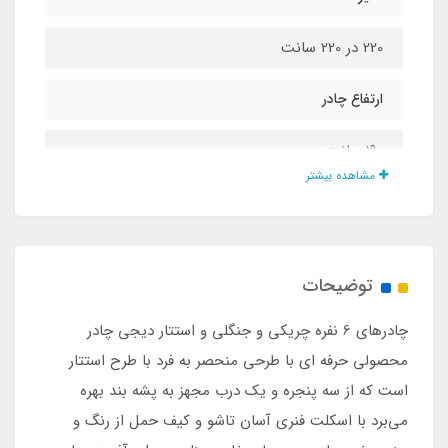
220 در 220 سانت
ارتفاع چادر
190 سانت
مشاهده بیشتر
نوع زیپ
شماره 10 دو طرفه
توضیحات
نوع اسکلت
چادرهای 6 نفره چریکی و جنگلی و استتار دیجی چادر
فلزی فنری آسان تاشو با روکش پلاستیکی و نوار
محصولی حرفه ای با طرحی منحصر به فرد با طرح استتار
ابریشم
است که از سه پنجره و یک درب مجهز به پشه‌ بند بهره
می‌برد با اسکلت فنری آسان تاشو و کیف حمل از رنگ و
مناسب برای نشستن