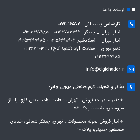
ارتباط با ما
کارشناس پشتیبانی : 02191016572
انبار تهران _ چیتگر : 02144783796 - 09213497985
انبار تهران _ اسلامشهر: 02156698904 - 09353497985
دفتر تهران _ سعادت آباد (شعبه کاج) : 02126740162 _
09123497985
info@digichador.ir
دفاتر و شعبات تیم صنعتی دیجی چادر:
🔸️​​دفتر مدیریت فروش : تهران، سعادت آباد، میدان کاج، پاساژ
سروستان، طبقه 1، پلاک 54
🔸️​​انبار فروش نمونه محصولات : تهران، چیتگر شمالی، خیابان
مصطفی خمینی، پلاک 40