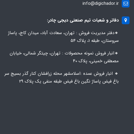
info@digichador.ir
دفاتر و شعبات تیم صنعتی دیجی چادر:
🔸️​​دفتر مدیریت فروش : تهران، سعادت آباد، میدان کاج، پاساژ
سروستان، طبقه 1، پلاک 54
🔸️​​انبار فروش نمونه محصولات : تهران، چیتگر شمالی، خیابان
مصطفی خمینی، پلاک 40
🔸️ انبار فروش عمده :اسلامشهر محله زرافشان کنار گذر بسیج سر
باغ فیض پاساژ نگین باغ فیض طبقه منفی یک پلاک ۲۹