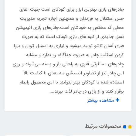
جنس کف
چادرهای بازی بهترین ابزار برای کودکان است جهت القای
پلی استر پشت نقره ضد آب
حس استقلال به فرزندان و همچنین اجازه تجربه مدیریت
محلی که مختص به خودشان است.چادرهای بازی انیمیشن
مناسب تا سن
نسل جدیدی از کلبه های بازی کودک است که به صورت
فنری آسان تاشو تولید میشود و نیازی به اسمبل کردن و برپا
5 سال
کردن اسکلت چادر به صورت جداگانه رو ندارد و مشابه
چادرهای مسافرتی فنری به راحتی باز و بسته می‌شوند و روی
قفل چنگالی درب
این چادر نیز از تصاویر انیمیشن سه بعدی با کیفیت بالا
دارد
استفاده شده تا کودکان بهتر بتوانند با این محصول رابطه
برقرار کنند و از بازی در چادر لذت ببرند....
قفل چنگالی پنجره
مشاهده بیشتر
دارد
محصولات مرتبط
نوار محافظ ابریشم روی فنر