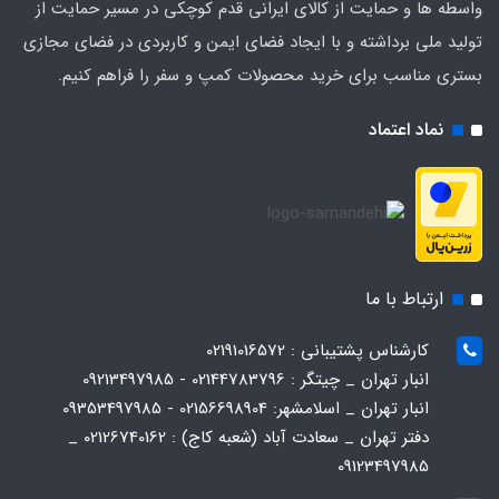
واسطه ها و حمایت از کالای ایرانی قدم کوچکی در مسیر حمایت از
تولید ملی برداشته و با ایجاد فضای ایمن و کاربردی در فضای مجازی
بستری مناسب برای خرید محصولات کمپ و سفر را فراهم کنیم.
نماد اعتماد
ارتباط با ما
کارشناس پشتیبانی : 02191016572
انبار تهران _ چیتگر : 02144783796 - 09213497985
انبار تهران _ اسلامشهر: 02156698904 - 09353497985
دفتر تهران _ سعادت آباد (شعبه کاج) : 02126740162 _
09123497985