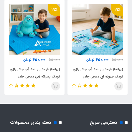
دارد
19٪
19٪
نوع اسکلت
فنری روکشدار آسان تاشو
اقلام همراه
450,000
450,000
550,000
تومان
550,000
تومان
کیف حمل مخصوص
زیرانداز فومدار و ضد آب چادر بازی
زیرانداز فومدار و ضد آب چادر بازی
کودک فیروزه ای دیجی چادر
کودک پسرانه آبی دیجی چادر
دسترسی سریع
دسته بندی محصولات