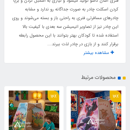
فنری آسان تاشو تولید میشود و نیازی به اسمبل کردن و برپا
5 سال
کردن اسکلت چادر به صورت جداگانه رو ندارد و مشابه
چادرهای مسافرتی فنری به راحتی باز و بسته می‌شوند و روی
قفل چنگالی درب
این چادر نیز از تصاویر انیمیشن سه بعدی با کیفیت بالا
دارد
استفاده شده تا کودکان بهتر بتوانند با این محصول رابطه
برقرار کنند و از بازی در چادر لذت ببرند....
قفل چنگالی پنجره
مشاهده بیشتر
دارد
محصولات مرتبط
نوار محافظ ابریشم روی فنر
دارد
16٪
16٪
نوع اسکلت
فنری روکشدار آسان تاشو