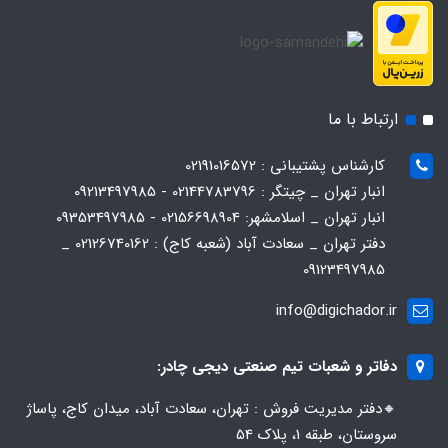
ارتباط با ما
کارشناس پشتیبانی : 02191016572
انبار تهران _ چیتگر : 02144783796 - 09213497985
انبار تهران _ اسلامشهر: 02156698904 - 09353497985
دفتر تهران _ سعادت آباد (شعبه کاج) : 02126740162 _
09123497985
info@digichador.ir
دفاتر و شعبات تیم صنعتی دیجی چادر:
🔸️​​دفتر مدیریت فروش : تهران، سعادت آباد، میدان کاج، پاساژ
سروستان، طبقه 1، پلاک 54