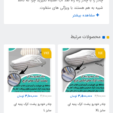
چادر را با چادر راه راه ضد آب اشتباه نگیرید چرا که کاملا
شبیه به هم هستند با ویژگی های متفاوت.
دارد
مشاهده بیشتر
محافظت در برابر نور خورشید
دارد
محصولات مرتبط
17٪
11٪
3,100,000
3,500,000
3,900,000
تومان
3,700,000
تومان
چادر خودرو پشت کرک پنبه ای
چادر خودرو پشت کرک پنبه ای
سایز XL
سایز L