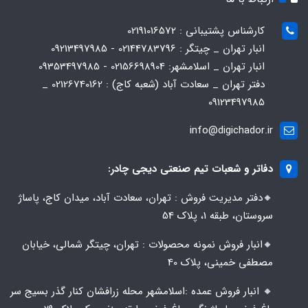
کارشناس پشتیبانی : 02191016572
انبار تهران _ چیتگر : 02144783796 - 09213497985
انبار تهران _ اسلامشهر: 02156698904 - 09353497985
دفتر تهران _ سعادت آباد (شعبه کاج) : 02126740162 _
09123497985
info@digichador.ir
دفاتر و شعبات تیم صنعتی دیجی چادر:
🔸️​​دفتر مدیریت فروش : تهران، سعادت آباد، میدان کاج، پاساژ
سروستان، طبقه 1، پلاک 54
🔸️​​انبار فروش نمونه محصولات : تهران، چیتگر شمالی، خیابان
مصطفی خمینی، پلاک 40
🔸️ انبار فروش عمده :اسلامشهر محله زرافشان کنار گذر بسیج سر