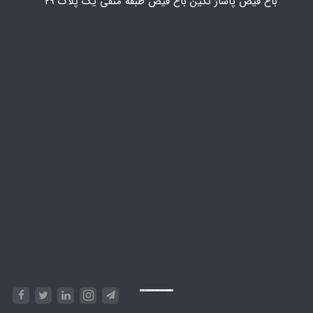
باغ فیض پاساژ نگین باغ فیض طبقه منفی یک پلاک ۲۹
Powered by
Embed Google Maps
&
Phase 10 rules