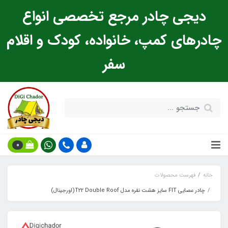
دیجی چادر مرجع تخصصی انواع
چادرهای کمپ، خانواده، کودک و اقلام
سفر
0
خانه
فهرست محصولات
چادر عصایی FIT سایز هشت نفره مدل T22 Double Roof(اورجینال)