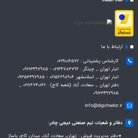
ارتباط با ما
کارشناس پشتیبانی : 02191016572
انبار تهران _ چیتگر : 02144783796 - 09213497985
انبار تهران _ اسلامشهر: 02156698904 - 09353497985
دفتر تهران _ سعادت آباد (شعبه کاج) : 02126740162 _
09123497985
info@digichador.ir
دفاتر و شعبات تیم صنعتی دیجی چادر:
🔸️​​دفتر مدیریت فروش : تهران، سعادت آباد، میدان کاج، پاساژ