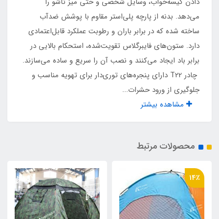
دادن کیسه‌خواب، وسایل شخصی و حتی میز تاشو را
۵۰۰۰ گرم
می‌دهد. بدنه از پارچه پلی‌استر مقاوم با پوشش ضدآب
ساخته شده که در برابر باران و رطوبت عملکرد قابل‌اعتمادی
مناسب برای نشستن
دارد. ستون‌های فایبرگلاس تقویت‌شده، استحکام بالایی در
۸ نفر
برابر باد ایجاد می‌کنند و نصب آن را سریع و ساده می‌سازند.
چادر T22 دارای پنجره‌های توری‌دار برای تهویه مناسب و
مناسب برای خواب
جلوگیری از ورود حشرات...
مشاهده بیشتر
۴ نفر
نوع دوخت
محصولات مرتبط
صنعتی مجهز به آپارات ضد آب
14٪
مناسب برای
استفاده در کمپهای طبیعت‌گردی و جنگل و کویر و
استفاده به عنوان چادر خانواده در مسافرت‌ها مناسب