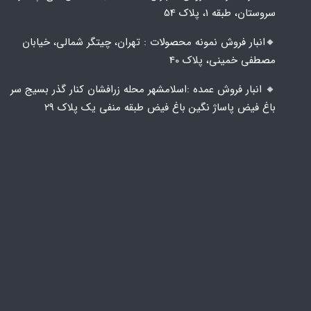
سروستان، طبقه 1، پلاک 54
🔸️​​انبار فروش نمونه محصولات : تهران، چیتگر شمالی، خیابان
مصطفی خمینی، پلاک 40
🔸️ انبار فروش عمده :اسلامشهر محله زرافشان کنار گذر بسیج سر
باغ فیض پاساژ نگین باغ فیض طبقه منفی یک پلاک ۲۹