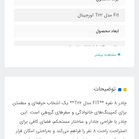
Fit مدل T22 اورجینال
ابعاد محصول
۲۱۰ در ۲۴۰ با ارتفاع ۱۸۰ سانت
مشاهده بیشتر
نوع اسکلت
فایبر گلاس عصایی
توضیحات
ابعاد بسته بندی
چادر ۸ نفره **FIT مدل T22** یک انتخاب حرفه‌ای و مطمئن
15 × 16 × 68 سانتی‌متر
برای کمپینگ‌های خانوادگی و سفرهای گروهی است. این
چادر با طراحی جادار و ساختار مستحکم، فضای کافی برای
وزن
استراحت راحت ۸ نفر را فراهم می‌کند و به‌راحتی امکان قرار