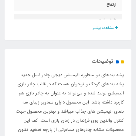
ارتفاع
125 سانت
مشاهده بیشتر
جنس بدنه
تور حریر ریزبافت درجه یک
توضیحات
جنس کف
پشه‌ بندهای دو منظوره انیمیشن دیجی چادر نسل جدید
کف ضخیم تفلون برزنت طوسی
پشه‌ بندهای کودک و نوجوان هست که در قالب چادر بازی
انیمیشن تولید شده و می‌تواند به عنوان یه چادر بازی هم
نوع اسکلت
کاربرد داشته باشد. این محصول دارای تصاویر زیبای سه
بعدی انیمیشن های جذاب میباشد و بهترین محصول جهت
فلزی فنری روکشدار با نوار ابریشم
کنترل والدین روی فرزندان در زمان بازی است. کف این
محصولات مشابه چادرهای مسافرتی از پارچه ضخیم تفلون
نوع باز و بست