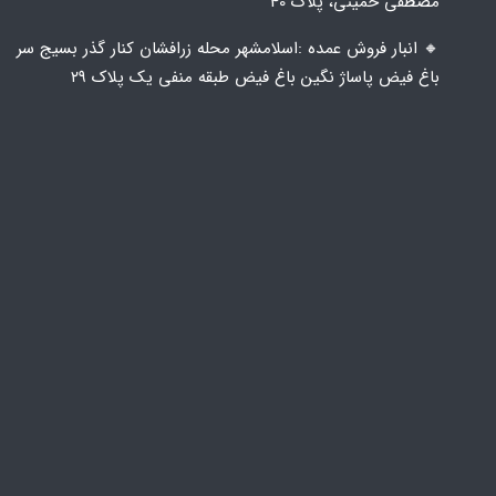
مصطفی خمینی، پلاک 40
🔸️ انبار فروش عمده :اسلامشهر محله زرافشان کنار گذر بسیج سر
باغ فیض پاساژ نگین باغ فیض طبقه منفی یک پلاک ۲۹