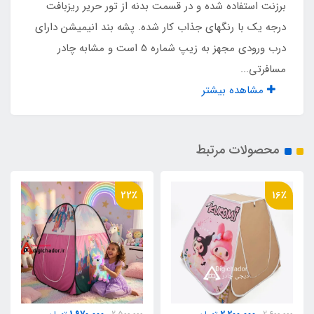
برزنت استفاده شده و در قسمت بدنه از تور حریر ریزبافت
آسان تاشو مشابه چادر مسافرتی فنری
درجه یک با رنگهای جذاب کار شده. پشه بند انیمیشن دارای
درب ورودی مجهز به زیپ شماره 5 است و مشابه چادر
نوع زیپ
مسافرتی...
مشاهده بیشتر
شماره 5
اقلام همراه
محصولات مرتبط
کیف حمل مخصوص
22٪
16٪