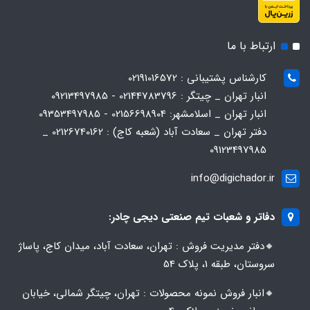
ارتباط با ما
کارشناس پشتیبانی : 02191016572
انبار تهران _ چیتگر : 02144783796 - 09213497985
انبار تهران _ اسلامشهر: 02156698904 - 09353497985
دفتر تهران _ سعادت آباد (شعبه کاج) : 02126740162 _
09123497985
info@digichador.ir
دفاتر و شعبات تیم صنعتی دیجی چادر:
🔸️​​دفتر مدیریت فروش : تهران، سعادت آباد، میدان کاج، پاساژ
سروستان، طبقه 1، پلاک 54
🔸️​​انبار فروش نمونه محصولات : تهران، چیتگر شمالی، خیابان